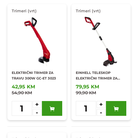
Trimeri (vrt)
Trimeri (vrt)
ELEKTRIČNI TRIMER ZA
EINHELL TELESKOP
TRAVU 300W GC-ET 3023
ELEKTRIČNI TRIMER ZA
TRAVU 450W GC-ET 4530
42,95 KM
79,95 KM
54,90 KM
99,90 KM
+
+
1
1
-
-
Dodaj u
Dodaj u
omiljene
omiljene