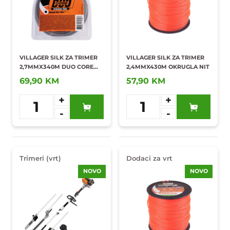
VILLAGER SILK ZA TRIMER
VILLAGER SILK ZA TRIMER
2,7MMX340M DUO CORE
2,4MMX430M OKRUGLA NIT
OKRUGLA NIT
69,90 KM
57,90 KM
+
+
1
1
-
-
Dodaj u
Dodaj u
omiljene
omiljene
Trimeri (vrt)
Dodaci za vrt
NOVO
NOVO