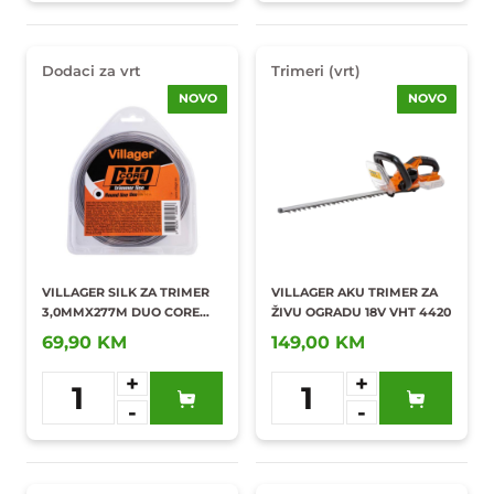
Dodaci za vrt
Trimeri (vrt)
NOVO
NOVO
VILLAGER SILK ZA TRIMER
VILLAGER AKU TRIMER ZA
3,0MMX277M DUO CORE
ŽIVU OGRADU 18V VHT 4420
OKRUGLA NIT
69,90 KM
149,00 KM
+
+
1
1
-
-
Dodaj u
Dodaj u
omiljene
omiljene