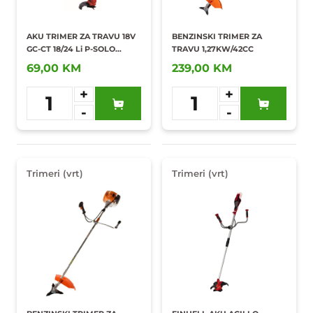
AKU TRIMER ZA TRAVU 18V
BENZINSKI TRIMER ZA
GC-CT 18/24 Li P-SOLO
TRAVU 1,27KW/42CC
PXC/3411104
69,00 KM
239,00 KM
+
+
1
1
-
-
Dodaj u
Dodaj u
omiljene
omiljene
Trimeri (vrt)
Trimeri (vrt)