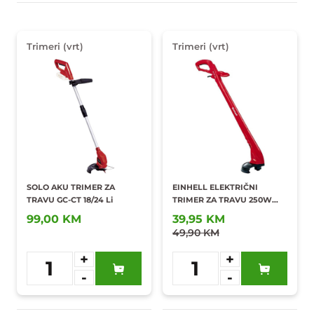
Trimeri (vrt)
Trimeri (vrt)
SOLO AKU TRIMER ZA
EINHELL ELEKTRIČNI
TRAVU GC-CT 18/24 Li
TRIMER ZA TRAVU 250W
GC-ET 2522
99,00 KM
39,95 KM
49,90 KM
+
+
1
1
-
-
Dodaj u
Dodaj u
omiljene
omiljene