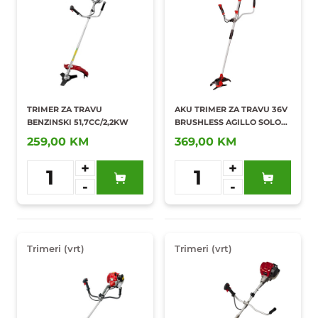
TRIMER ZA TRAVU
AKU TRIMER ZA TRAVU 36V
BENZINSKI 51,7CC/2,2KW
BRUSHLESS AGILLO SOLO
PXC/3411320
259,00 KM
369,00 KM
+
+
1
1
-
-
Dodaj u
Dodaj u
omiljene
omiljene
Trimeri (vrt)
Trimeri (vrt)