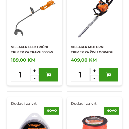
VILLAGER ELEKTRIČNI
VILLAGER MOTORNI
TRIMER ZA TRAVU 1000W ET
TRIMER ZA ŽIVU OGRADU
1005
0,65KW/22,5CC VHPT 27 E
189,00 KM
409,00 KM
+
+
1
1
-
-
Dodaj u
Dodaj u
omiljene
omiljene
Dodaci za vrt
Dodaci za vrt
NOVO
NOVO