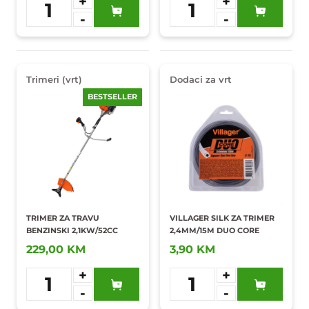
+
+
1
1
-
-
Dodaj u
Dodaj u
omiljene
omiljene
Trimeri (vrt)
Dodaci za vrt
BESTSELLER
TRIMER ZA TRAVU
VILLAGER SILK ZA TRIMER
BENZINSKI 2,1KW/52CC
2,4MM/15M DUO CORE
229,00 KM
3,90 KM
+
+
1
1
-
-
Dodaj u
Dodaj u
omiljene
omiljene