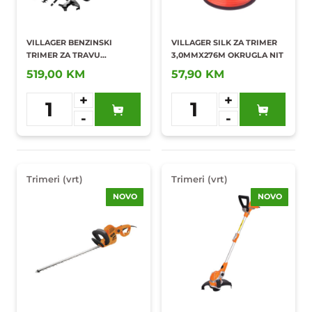
VILLAGER BENZINSKI
VILLAGER SILK ZA TRIMER
TRIMER ZA TRAVU
3,0MMX276M OKRUGLA NIT
0,9KW/32,6CC MBC 33 E-
519,00 KM
57,90 KM
MULTI TOOL
+
+
1
1
-
-
Dodaj u
Dodaj u
omiljene
omiljene
Trimeri (vrt)
Trimeri (vrt)
NOVO
NOVO