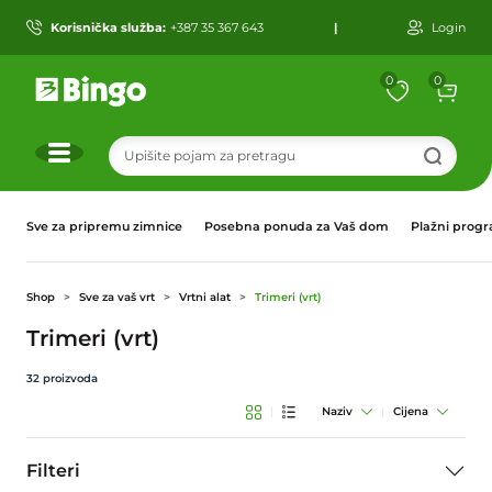
Korisnička služba:
+387 35 367 643
|
Login
0
0
r
Sve za pripremu zimnice
Posebna ponuda za Vaš dom
Plažni prog
Shop
Sve za vaš vrt
Vrtni alat
Trimeri (vrt)
Trimeri (vrt)
32
proizvoda
|
Naziv
|
Cijena
Filteri