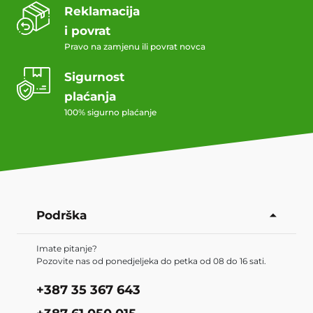
Reklamacija
i povrat
Pravo na zamjenu ili povrat novca
Sigurnost
plaćanja
100% sigurno plaćanje
Podrška
Imate pitanje?
Pozovite nas od ponedjeljeka do petka od 08 do 16 sati.
+387 35 367 643