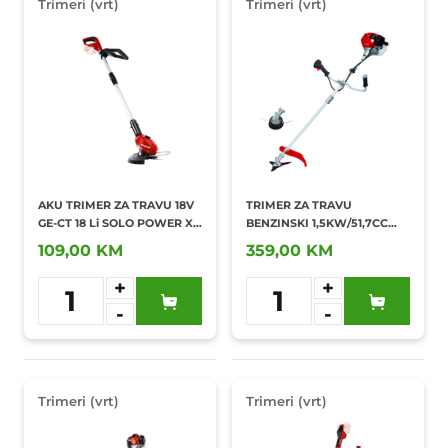
Trimeri (vrt)
Trimeri (vrt)
AKU TRIMER ZA TRAVU 18V
TRIMER ZA TRAVU
GE-CT 18 Li SOLO POWER X-
BENZINSKI 1,5KW/51,7CC
CHANGE/3411172
GC-BC 52-3436540
109,00 KM
359,00 KM
+
+
1
1
-
-
Dodaj u
Dodaj u
omiljene
omiljene
Trimeri (vrt)
Trimeri (vrt)