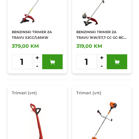
BENZINSKI TRIMER ZA
BENZINSKI TRIMER ZA
TRAVU 52CC/1,65KW
TRAVU 1KW/37,7 CC GC-BC
36-4 S
379,00 KM
319,00 KM
+
+
1
1
-
-
Dodaj u
Dodaj u
omiljene
omiljene
Trimeri (vrt)
Trimeri (vrt)