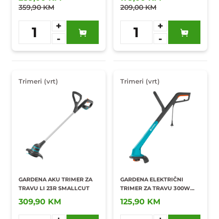
359,90 KM
209,00 KM
+
+
1
1
-
-
Dodaj u
Dodaj u
omiljene
omiljene
Trimeri (vrt)
Trimeri (vrt)
GARDENA AKU TRIMER ZA
GARDENA ELEKTRIČNI
TRAVU LI 23R SMALLCUT
TRIMER ZA TRAVU 300W
SMALLCUT 300/23
309,90 KM
125,90 KM