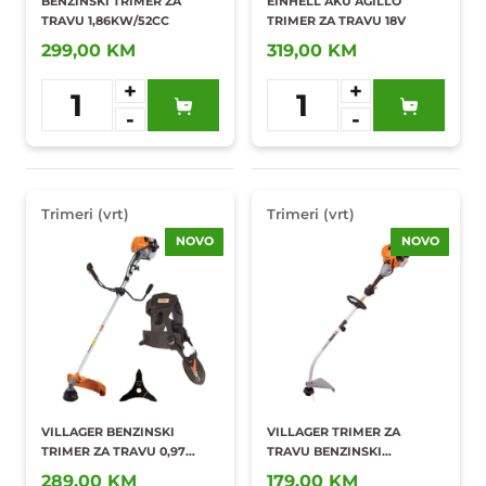
BENZINSKI TRIMER ZA
EINHELL AKU AGILLO
TRAVU 1,86KW/52CC
TRIMER ZA TRAVU 18V
299,00 KM
319,00 KM
+
+
1
1
-
-
Dodaj u
Dodaj u
omiljene
omiljene
Trimeri (vrt)
Trimeri (vrt)
NOVO
NOVO
VILLAGER BENZINSKI
VILLAGER TRIMER ZA
TRIMER ZA TRAVU 0,97
TRAVU BENZINSKI
KW/36,2 CC BC900S
0,75KW/25,4CC
289,00 KM
179,00 KM