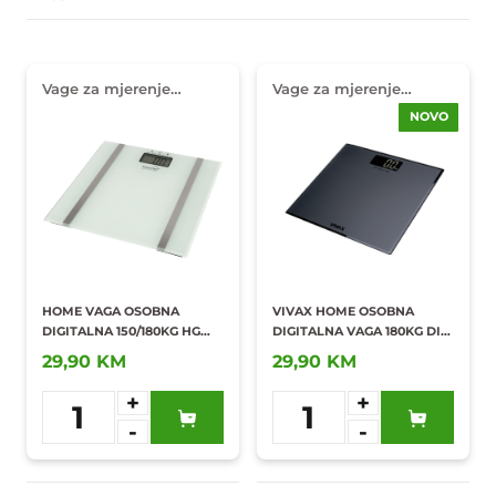
Vage za mjerenje
Vage za mjerenje
tjelesne težine
tjelesne težine
NOVO
HOME VAGA OSOBNA
VIVAX HOME OSOBNA
DIGITALNA 150/180KG HG
DIGITALNA VAGA 180KG DIG.
FMZ 10/18
VIVAX HOME PS-157BM
29,90 KM
29,90 KM
+
+
1
1
-
-
Dodaj u
Dodaj u
omiljene
omiljene