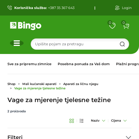
Korisnička služba:
+387 35 367 643
|
Login
0
0
r
Sve za pripremu zimnice
Posebna ponuda za Vaš dom
Plažni prog
Shop
Mali kućanski aparati
Aparati za ličnu njegu
Vage za mjerenje tjelesne težine
Vage za mjerenje tjelesne težine
2
proizvoda
|
Naziv
|
Cijena
Filteri