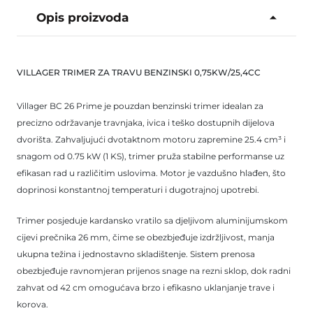
Opis proizvoda
VILLAGER TRIMER ZA TRAVU BENZINSKI 0,75KW/25,4CC
Villager BC 26 Prime je pouzdan benzinski trimer idealan za
precizno održavanje travnjaka, ivica i teško dostupnih dijelova
dvorišta. Zahvaljujući dvotaktnom motoru zapremine 25.4 cm³ i
snagom od 0.75 kW (1 KS), trimer pruža stabilne performanse uz
efikasan rad u različitim uslovima. Motor je vazdušno hlađen, što
doprinosi konstantnoj temperaturi i dugotrajnoj upotrebi.
Trimer posjeduje kardansko vratilo sa djeljivom aluminijumskom
cijevi prečnika 26 mm, čime se obezbjeđuje izdržljivost, manja
ukupna težina i jednostavno skladištenje. Sistem prenosa
obezbjeđuje ravnomjeran prijenos snage na rezni sklop, dok radni
zahvat od 42 cm omogućava brzo i efikasno uklanjanje trave i
korova.