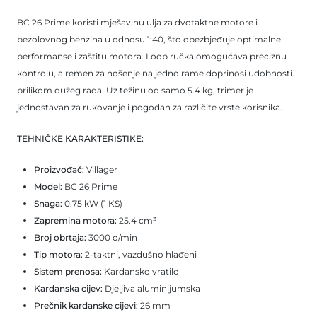
BC 26 Prime koristi mješavinu ulja za dvotaktne motore i
bezolovnog benzina u odnosu 1:40, što obezbjeđuje optimalne
performanse i zaštitu motora. Loop ručka omogućava preciznu
kontrolu, a remen za nošenje na jedno rame doprinosi udobnosti
prilikom dužeg rada. Uz težinu od samo 5.4 kg, trimer je
jednostavan za rukovanje i pogodan za različite vrste korisnika.
TEHNIČKE KARAKTERISTIKE:
Proizvođač:
Villager
Model:
BC 26 Prime
Snaga:
0.75 kW (1 KS)
Zapremina motora:
25.4 cm³
Broj obrtaja:
3000 o/min
Tip motora:
2-taktni, vazdušno hlađeni
Sistem prenosa:
Kardansko vratilo
Kardanska cijev:
Djeljiva aluminijumska
Prečnik kardanske cijevi:
26 mm