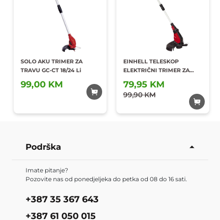
SOLO AKU TRIMER ZA
EINHELL TELESKOP
TRAVU GC-CT 18/24 Li
ELEKTRIČNI TRIMER ZA
TRAVU 450W GC-ET 4530
99,00 KM
79,95 KM
Dodaj u
Dodaj u
omiljene
99,90 KM
omiljene
Podrška
Imate pitanje?
Pozovite nas od ponedjeljeka do petka od 08 do 16 sati.
+387 35 367 643
+387 61 050 015