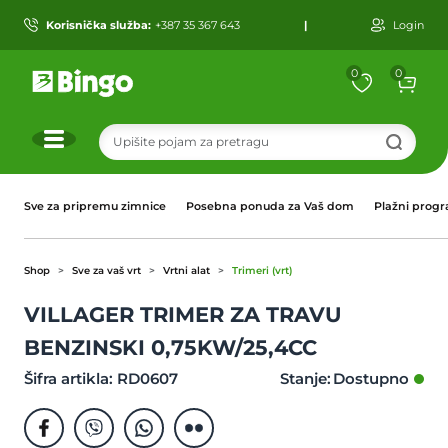
Korisnička služba:
+387 35 367 643
|
Login
0
0
r
Sve za pripremu zimnice
Posebna ponuda za Vaš dom
Plažni prog
Shop
Sve za vaš vrt
Vrtni alat
Trimeri (vrt)
VILLAGER TRIMER ZA TRAVU
BENZINSKI 0,75KW/25,4CC
Šifra artikla: RD0607
Stanje: