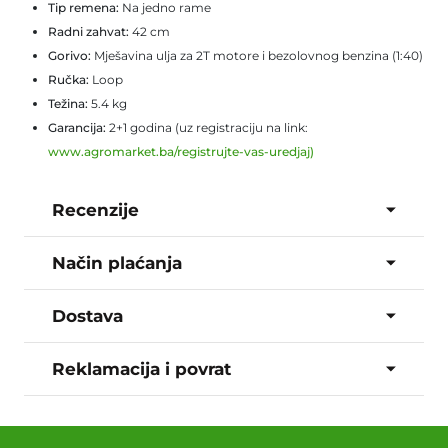
Tip remena:
Na jedno rame
Radni zahvat:
42 cm
Gorivo:
Mješavina ulja za 2T motore i bezolovnog benzina (1:40)
Ručka:
Loop
Težina:
5.4 kg
Garancija:
2+1 godina (uz registraciju na link:
www.agromarket.ba/registrujte-vas-uredjaj
)
Recenzije
Način plaćanja
Dostava
Reklamacija i povrat