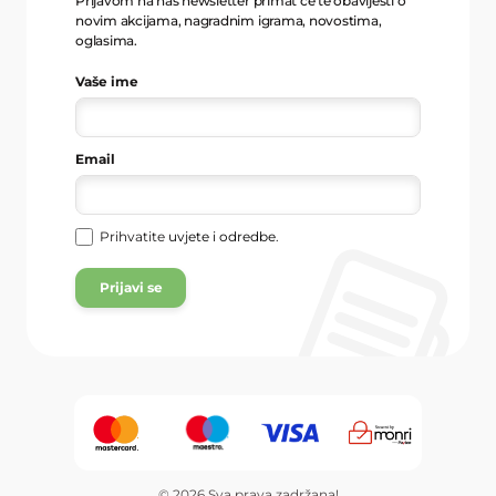
Prijavom na naš newsletter primat će te obavijesti o
novim akcijama, nagradnim igrama, novostima,
oglasima.
Vaše ime
Email
Prihvatite
uvjete i odredbe
.
Prijavi se
© 2026 Sva prava zadržana!