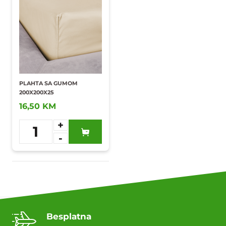
PLAHTA SA GUMOM
200X200X25
16,50 KM
+
1
-
Dodaj u
omiljene
Besplatna