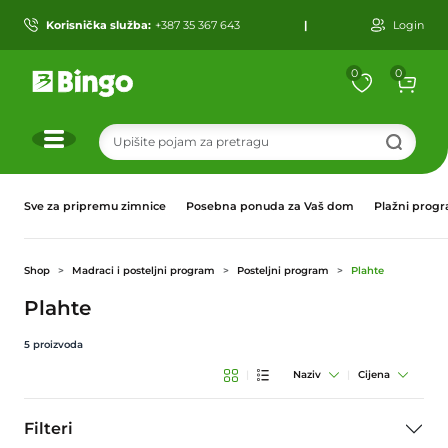
Korisnička služba:
+387 35 367 643
|
Login
0
0
r
Sve za pripremu zimnice
Posebna ponuda za Vaš dom
Plažni prog
Shop
Madraci i posteljni program
Posteljni program
Plahte
Plahte
5
proizvoda
|
Naziv
|
Cijena
Filteri