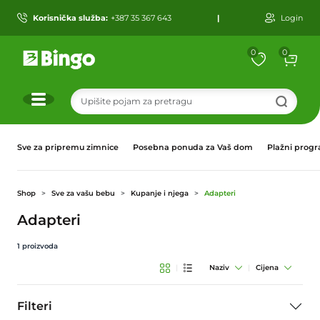
Korisnička služba:
+387 35 367 643
|
Login
0
0
r
Sve za pripremu zimnice
Posebna ponuda za Vaš dom
Plažni prog
Shop
Sve za vašu bebu
Kupanje i njega
Adapteri
Adapteri
1
proizvoda
|
Naziv
|
Cijena
Filteri