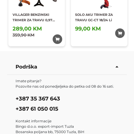
VILLAGER BENZINSKI
SOLO AKU TRIMER ZA
TRIMER ZA TRAVU 0,97
TRAVU GC-CT 18/24 Li
KW/36,2 CC BC900S
289,00 KM
99,00 KM
Dodaj u
Dodaj u
359,90 KM
omiljene
omiljene
Podrška
Imate pitanje?
Pozovite nas od ponedjeljeka do petka od 08 do 16 sati.
+387 35 367 643
+387 61 050 015
Kontakt informacije
Bingo d.o.o. export-import Tuzla
Bosanska poljana bb, 75000 Tuzla, BiH