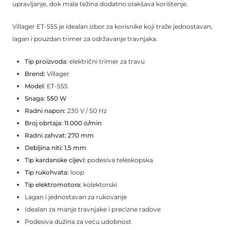
upravljanje, dok mala težina dodatno olakšava korištenje.
Villager ET‑555 je idealan izbor za korisnike koji traže jednostavan,
lagan i pouzdan trimer za održavanje travnjaka.
Tip proizvoda:
električni trimer za travu
Brend:
Villager
Model:
ET‑555
Snaga:
550 W
Radni napon:
230 V / 50 Hz
Broj obrtaja:
11.000 o/min
Radni zahvat:
270 mm
Debljina niti:
1,5 mm
Tip kardanske cijevi:
podesiva teleskopska
Tip rukohvata:
loop
Tip elektromotora:
kolektorski
Lagan i jednostavan za rukovanje
Idealan za manje travnjake i precizne radove
Podesiva dužina za veću udobnost