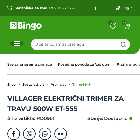
Korisnička služba:
+387 35 367 643
|
Login
0
0
r
Sve za pripremu zimnice
Posebna ponuda za Vaš dom
Plažni prog
Shop
Sve za vaš vrt
Vrtni alat
Trimeri (vrt)
VILLAGER ELEKTRIČNI TRIMER ZA
TRAVU 500W ET-555
Šifra artikla: RD0901
Stanje: