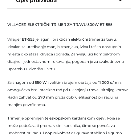
Opis proizvoda
VILLAGER ELEKTRIČNI TRIMER ZA TRAVU 500W ET-555
Villager
ET‑555
je lagan i praktičan
električni trimer za travu
,
idealan za uređivanje manjih travnjaka, ivica i teško dostupnih
mjesta oko staza, drveća i ograda. Zahvaljujući kompaktnom
dizajnu i jednostavnom rukovanju, pogodan je za svakodnevnu
upotrebu u dvorištu i vrtu.
Sa snagom od
550 W
i velikim brojem obrtaja od
11.000 o/min
,
omogućava brz i precizan rad pri uklanjanju trave i sitnijeg korova.
Radni zahvat od
270 mm
pruža dobru efikasnost pri radu na
manjim površinama.
Trimer je opremljen
teleskopskom kardanskom cijevi
, koja se
može podešavati prema visini korisnika, čime se povećava
udobnost pri radu.
Loop rukohvat
osigurava stabilno i sigurno