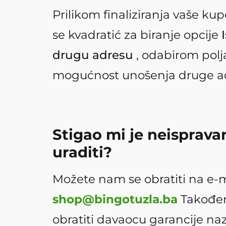
Prilikom finaliziranja vaše kup
se kvadratić za biranje opcije
I
drugu adresu
, odabirom polj
mogućnost unošenja druge a
Stigao mi je neispravan
uraditi?
Možete nam se obratiti na e-m
shop@bingotuzla.ba
Također
obratiti davaocu garancije 