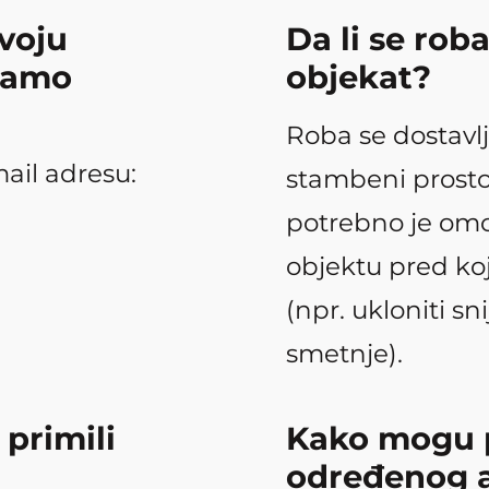
voju
Da li se rob
ebamo
objekat?
Roba se dostavlj
ail adresu:
stambeni prosto
potrebno je omo
objektu pred koj
(npr. ukloniti sn
smetnje).
 primili
Kako mogu p
određenog a