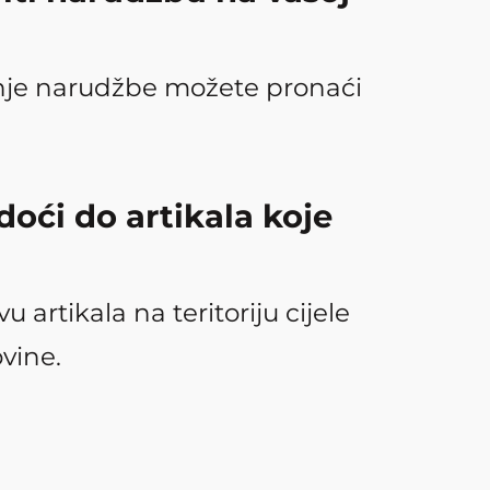
nje narudžbe možete pronaći
oći do artikala koje
u artikala na teritoriju cijele
vine.