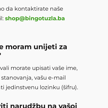
o da kontaktirate naše
l:
shop@bingotuzla.ba
e moram unijeti za
?
ovali morate upisati vaše ime,
 stanovanja, vašu e-mail
ti jedinstvenu lozinku (šifru).
iti narudžbu na vašoj