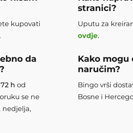
stranici?
te kupovati
Uputu za kreira
.
ovdje
.
rebno da
Kako mogu d
?
naručim?
o
72 h
od
Bingo vrši dostav
poruku se ne
Bosne i Hercego
 nedjelja,