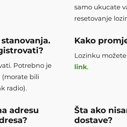
samo ukucate va
resetovanje lozin
stanovanja.
Kako promjen
istrovati?
Lozinku možete 
ati. Potrebno je
link
.
- (morate bili
nk radio).
 na adresu
Šta ako nis
adresa?
dostave?