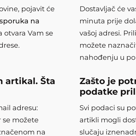
ovine, pojavit će
Dostavljač će va
sporuka na
minuta prije dol
a otvara Vam se
vašoj adresi. Pr
drese.
možete naznači
nahođenju u po
 artikal. Šta
Zašto je pot
podatke pril
ail adresu:
Svi podaci su po
 se možete
artikli mogli dos
naznačenom na
slučaju iznena