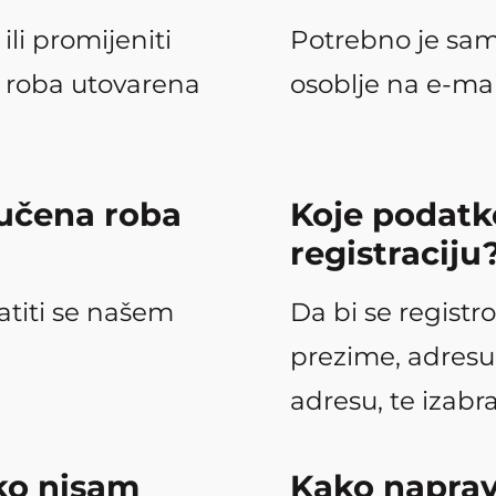
li promijeniti
Potrebno je sam
 roba utovarena
osoblje na e-mai
ručena roba
Koje podatk
registraciju
atiti se našem
Da bi se registr
prezime, adresu
adresu, te izabra
ko nisam
Kako naprav