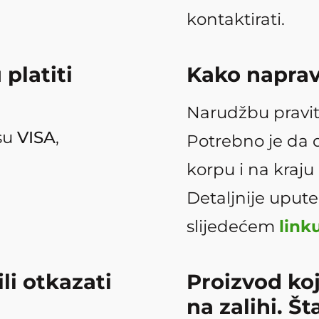
kontaktirati.
platiti
Kako naprav
Narudžbu pravit
 su
VISA
,
Potrebno je da d
korpu i na kraju
Detaljnije uput
slijedećem
link
li otkazati
Proizvod koj
na zalihi. Š