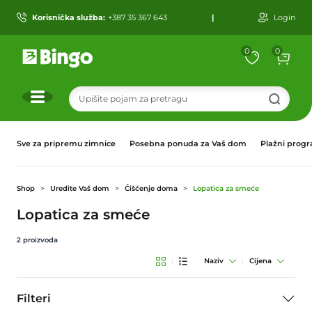
Korisnička služba:
+387 35 367 643
|
Login
0
0
r
Sve za pripremu zimnice
Posebna ponuda za Vaš dom
Plažni prog
Shop
Uredite Vaš dom
Čišćenje doma
Lopatica za smeće
Lopatica za smeće
2
proizvoda
|
Naziv
|
Cijena
Filteri