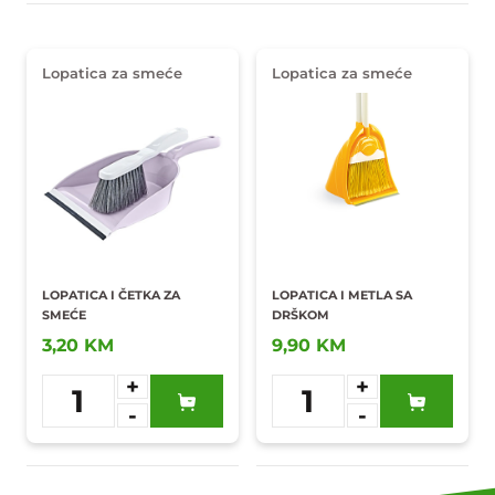
Lopatica za smeće
Lopatica za smeće
LOPATICA I ČETKA ZA
LOPATICA I METLA SA
SMEĆE
DRŠKOM
3,20 KM
9,90 KM
+
+
1
1
-
-
Dodaj u
Dodaj u
omiljene
omiljene