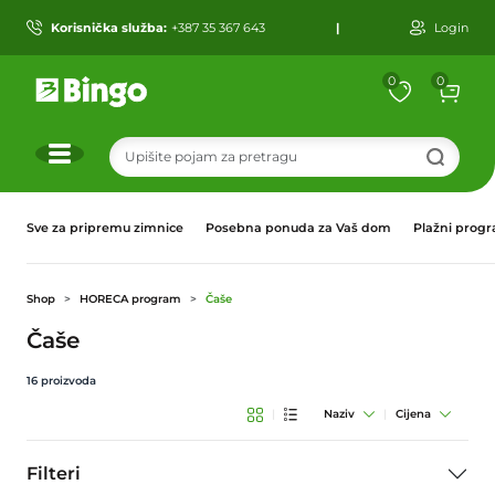
Korisnička služba:
+387 35 367 643
|
Login
0
0
r
Sve za pripremu zimnice
Posebna ponuda za Vaš dom
Plažni prog
Shop
HORECA program
Čaše
Čaše
16
proizvoda
|
Naziv
|
Cijena
Filteri