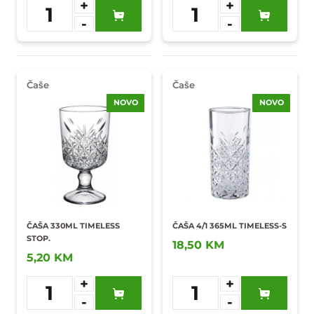
+
+
1
1
-
-
Dodaj u
Dodaj u
omiljene
omiljene
Čaše
Čaše
NOVO
NOVO
ČAŠA 330ML TIMELESS
ČAŠA 4/1 365ML TIMELESS-S
STOP.
18,50 KM
5,20 KM
+
+
1
1
-
-
Dodaj u
Dodaj u
omiljene
omiljene