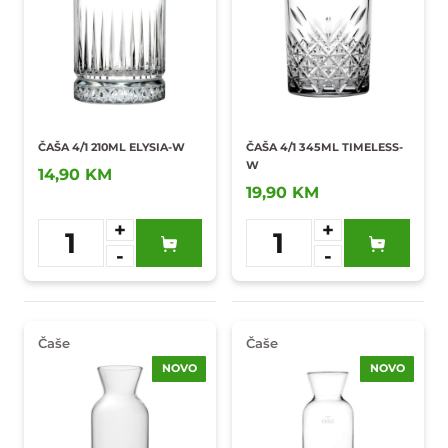
ČAŠA 4/1 210ML ELYSIA-W
ČAŠA 4/1 345ML TIMELESS-
W
14,90 KM
19,90 KM
+
+
1
1
-
-
Dodaj u
Dodaj u
omiljene
omiljene
Čaše
Čaše
NOVO
NOVO