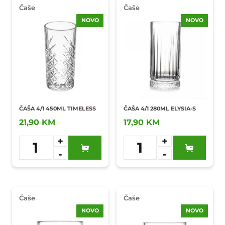
Čaše
Čaše
NOVO
NOVO
ČAŠA 4/1 450ML TIMELESS
ČAŠA 4/1 280ML ELYSIA-S
21,90 KM
17,90 KM
+
+
1
1
-
-
Dodaj u
Dodaj u
omiljene
omiljene
Čaše
Čaše
NOVO
NOVO