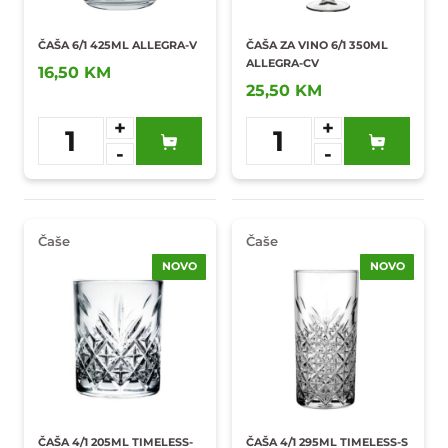
ČAŠA 6/1 425ML ALLEGRA-V
ČAŠA ZA VINO 6/1 350ML
ALLEGRA-CV
16,50 KM
25,50 KM
+
+
1
1
-
-
Dodaj u
Dodaj u
omiljene
omiljene
Čaše
Čaše
NOVO
NOVO
ČAŠA 4/1 205ML TIMELESS-
ČAŠA 4/1 295ML TIMELESS-S