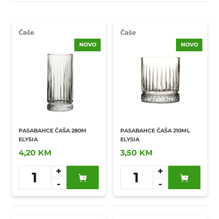
Čaše
Čaše
NOVO
NOVO
PASABAHCE ČAŠA 280M
PASABAHCE ČAŠA 210ML
ELYSIA
ELYSIA
4,20 KM
3,50 KM
+
+
1
1
-
-
Dodaj u
Dodaj u
omiljene
omiljene