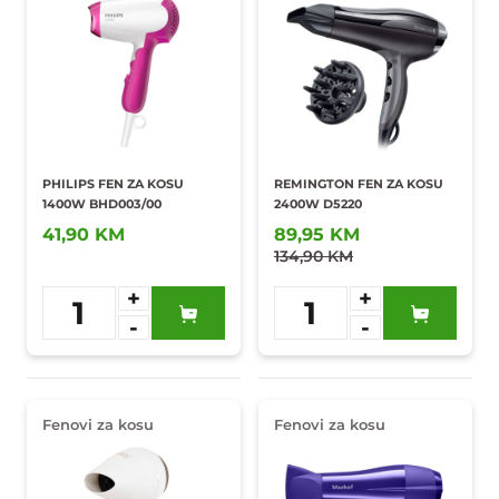
PHILIPS FEN ZA KOSU
REMINGTON FEN ZA KOSU
1400W BHD003/00
2400W D5220
41,90 KM
89,95 KM
134,90 KM
+
+
1
1
-
-
Dodaj u
Dodaj u
omiljene
omiljene
Fenovi za kosu
Fenovi za kosu