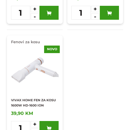
+
+
1
1
-
-
Dodaj u
Dodaj u
omiljene
omiljene
Fenovi za kosu
NOVO
VIVAX HOME FEN ZA KOSU
1600W HD-1600 ION
39,90 KM
+
1