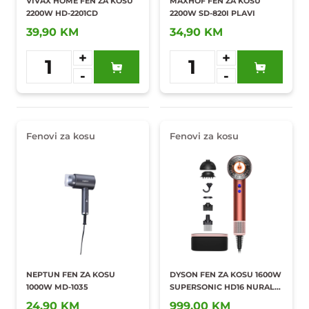
VIVAX HOME FEN ZA KOSU
MAXHOF FEN ZA KOSU
2200W HD-2201CD
2200W SD-820I PLAVI
39,90 KM
34,90 KM
+
+
1
1
-
-
Dodaj u
Dodaj u
omiljene
omiljene
Fenovi za kosu
Fenovi za kosu
NEPTUN FEN ZA KOSU
DYSON FEN ZA KOSU 1600W
1000W MD-1035
SUPERSONIC HD16 NURAL
SE 36395
24,90 KM
999,00 KM