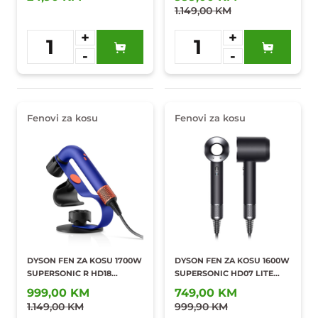
1.149,00 KM
+
+
1
1
-
-
Dodaj u
Dodaj u
omiljene
omiljene
Fenovi za kosu
Fenovi za kosu
DYSON FEN ZA KOSU 1700W
DYSON FEN ZA KOSU 1600W
SUPERSONIC R HD18
SUPERSONIC HD07 LITE
PROFESIONAL 36314
BLACK NICKEL
999,00 KM
749,00 KM
1.149,00 KM
999,90 KM