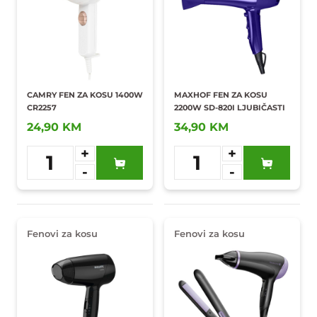
CAMRY FEN ZA KOSU 1400W
MAXHOF FEN ZA KOSU
CR2257
2200W SD-820I LJUBIČASTI
24,90 KM
34,90 KM
+
+
1
1
-
-
Dodaj u
Dodaj u
omiljene
omiljene
Fenovi za kosu
Fenovi za kosu