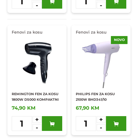
1
1
-
-
Dodaj u
Dodaj u
omiljene
omiljene
Fenovi za kosu
Fenovi za kosu
NOVO
REMINGTON FEN ZA KOSU
PHILIPS FEN ZA KOSU
1800W D5000 KOMPAKTNI
2100W BHD341/10
74,90 KM
67,90 KM
+
+
1
1
-
-
Dodaj u
Dodaj u
omiljene
omiljene