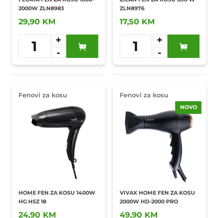
2000W ZLN8983
ZLN8976
29,90 KM
17,50 KM
+
+
1
1
-
-
Dodaj u
Dodaj u
omiljene
omiljene
Fenovi za kosu
Fenovi za kosu
NOVO
HOME FEN ZA KOSU 1400W
VIVAX HOME FEN ZA KOSU
HG HSZ 18
2000W HD-2000 PRO
24,90 KM
49,90 KM