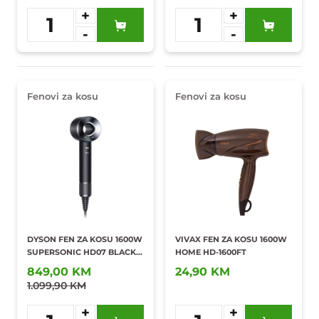
+
+
1
1
-
-
Dodaj u
Dodaj u
omiljene
omiljene
Fenovi za kosu
Fenovi za kosu
DYSON FEN ZA KOSU 1600W
VIVAX FEN ZA KOSU 1600W
SUPERSONIC HD07 BLACK
HOME HD-1600FT
NICKEL
849,00 KM
24,90 KM
1.099,90 KM
+
+