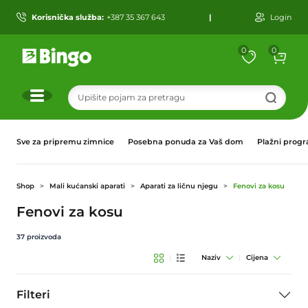
Korisnička služba:
+387 35 367 643
|
Login
0
0
r
Sve za pripremu zimnice
Posebna ponuda za Vaš dom
Plažni prog
Shop
Mali kućanski aparati
Aparati za ličnu njegu
Fenovi za kosu
Fenovi za kosu
37
proizvoda
|
Naziv
|
Cijena
Filteri