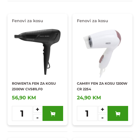
Fenovi za kosu
Fenovi za kosu
ROWENTA FEN ZA KOSU
CAMRY FEN ZA KOSU 1200W
2300W CV581LF0
CR 2254
56,90 KM
24,90 KM
+
+
1
1
-
-
Dodaj u
Dodaj u
omiljene
omiljene