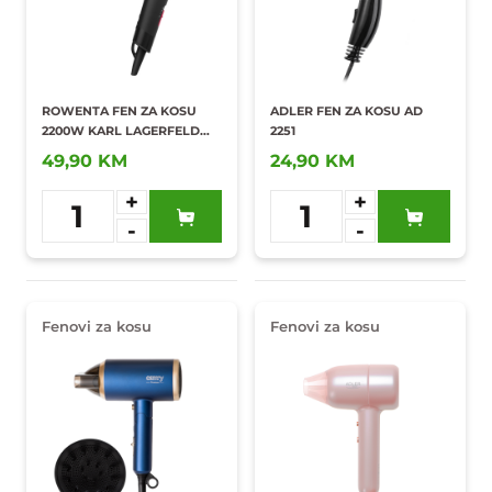
ROWENTA FEN ZA KOSU
ADLER FEN ZA KOSU AD
2200W KARL LAGERFELD
2251
CV184LF0
49,90 KM
24,90 KM
+
+
1
1
-
-
Dodaj u
Dodaj u
omiljene
omiljene
Fenovi za kosu
Fenovi za kosu