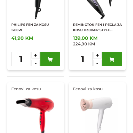
PHILIPS FEN ZA KOSU
REMINGTON FEN I PEGLA ZA
1200W
KOSU D3016GP STYLE
ESSENTIALS
41,90 KM
139,00 KM
224,90 KM
+
+
1
1
-
-
Dodaj u
Dodaj u
omiljene
omiljene
Fenovi za kosu
Fenovi za kosu