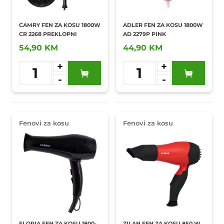
CAMRY FEN ZA KOSU 1800W
ADLER FEN ZA KOSU 1800W
CR 2268 PREKLOPNI
AD 2279P PINK
54,90 KM
44,90 KM
+
+
1
1
-
-
Dodaj u
Dodaj u
omiljene
omiljene
Fenovi za kosu
Fenovi za kosu
FLORIA FEN ZA KOSU 1800-
ZILAN FEN ZA KOSU 850 W