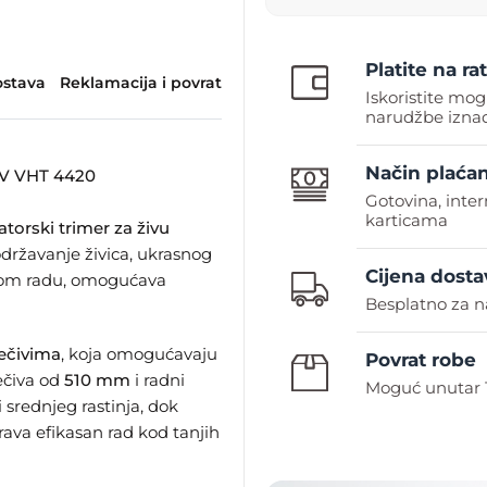
Platite na r
stava
Reklamacija i povrat
Iskoristite mog
narudžbe iznad
Način plaćan
V VHT 4420
Gotovina, inte
karticama
torski trimer za živu
održavanje živica, ukrasnog
Cijena dosta
čnom radu, omogućava
Besplatno za n
sečivima
, koja omogućavaju
Povrat robe
sečiva od
510 mm
i radni
Moguć unutar 
srednjeg rastinja, dok
ava efikasan rad kod tanjih