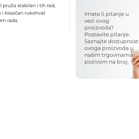
 pruža stabilan i tih rad,
 i klasičan rukohvat
Imate li pitanje u
om rada.
vezi ovog
proizvoda?
Postavite pitanje.
Saznajte dostupnost
ovoga proizvoda u
našim trgovinama
pozivom na broj.