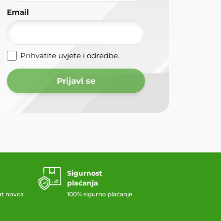
Email
Prihvatite
uvjete i odredbe
.
Prijavi se
Sigurnost
plaćanja
at novca
100% sigurno plaćanje