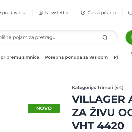
e prodavnica
Newsletter
Česta pitanja
 pripremu zimnice
Posebna ponuda za Vaš dom
Plažni 
Kategorija:
Trimeri (vrt)
VILLAGER 
NOVO
ZA ŽIVU O
VHT 4420