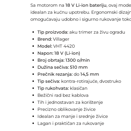
Sa motorom na
18 V Li‑ion bateriju
, ovaj model
idealan za kućnu upotrebu. Ergonomski dizajn
omogućavaju udobno i sigurno rukovanje tok
Tip proizvoda:
aku trimer za živu ogradu
Brend:
Villager
Model:
VHT 4420
Napon:
18 V (Li‑ion)
Broj obrtaja:
1300 o/min
Dužina sečiva:
510 mm
Prečnik rezanja:
do
14,5 mm
Tip sečiva:
kontra‑rotirajuće, dvostruko
Tip rukohvata:
klasičan
Bežični rad bez kablova
Tih i jednostavan za korištenje
Precizno oblikovanje živice
Idealan za manje i srednje živice
Lagan i praktičan za rukovanje