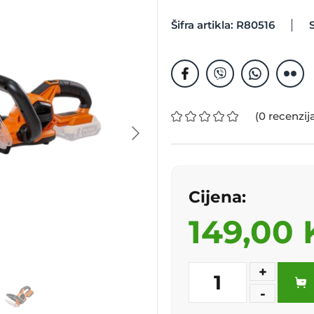
Šifra artikla: R80516
(0 recenzij
Cijena:
149,00
+
1
-