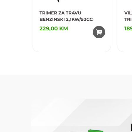
TRIMER ZA TRAVU
VI
BENZINSKI 2,1KW/52CC
TR
ET 
229,00 KM
18
Dodaj u omiljene
D