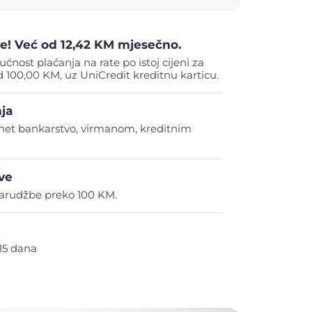
ate! Već od 12,42 KM mjesečno.
ućnost plaćanja na rate po istoj cijeni za
 100,00 KM, uz UniCredit kreditnu karticu.
ja
rnet bankarstvo, virmanom, kreditnim
ve
arudžbe preko 100 KM.
15 dana