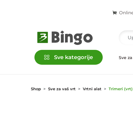
Onlin
Sve kategorije
račke
Kućni ljubimci
Školski i kancelarijski pribor
Sve za
Shop
Sve za vaš vrt
Vrtni alat
Trimeri (vrt)