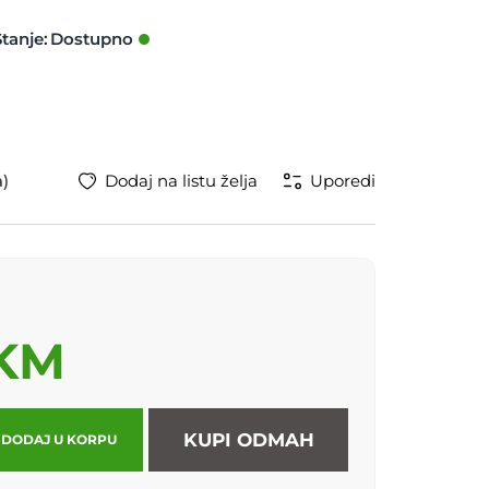
Stanje:
a)
Dodaj na listu želja
Uporedi
 KM
KUPI ODMAH
DODAJ U KORPU