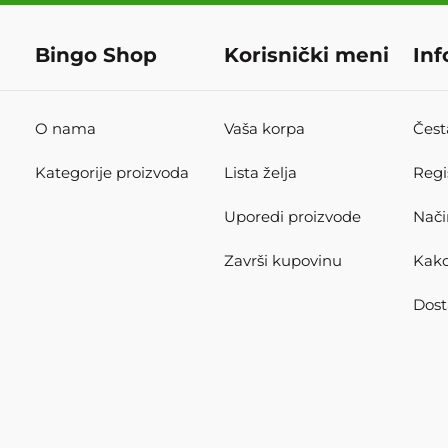
Bingo Shop
Korisnički meni
Inf
O nama
Vaša korpa
Čest
Kategorije proizvoda
Lista želja
Regi
Uporedi proizvode
Nači
Završi kupovinu
Kako
Dost