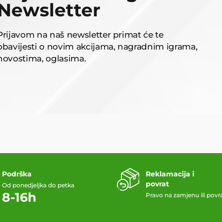
Newsletter
Prijavom na naš newsletter primat će te
obavijesti o novim akcijama, nagradnim igrama,
novostima, oglasima.
Podrška
Reklamacija i
povrat
Od ponedjeljka do petka
8-16h
Pravo na zamjenu ili povr