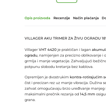
Opis proizvoda
Recenzije
Način plaćanja
Do
VILLAGER AKU TRIMER ZA ŽIVU OGRADU 18
Villager
VHT 4420
je praktičan i lagan
akumula
ogradu
, namijenjen za precizno oblikovanje i 
grmlja i manje vegetacije. Zahvaljujući beži
potpunu slobodu kretanja bez kablova.
Opremljen je dvostrukim
kontra‑rotirajućim 
čist i precizan rez uz manje vibracija. Dužina 
zahvat omogućavaju brzo uređivanje manjeg i 
maksimalni prečnik rezanja od
14,5 mm
osigur
grana.