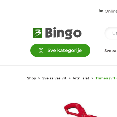
Onlin
Sve kategorije
račke
Kućni ljubimci
Školski i kancelarijski pribor
Sve za
Shop
Sve za vaš vrt
Vrtni alat
Trimeri (vrt)