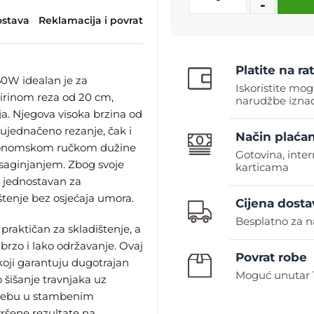
-
stava
Reklamacija i povrat
Platite na rat
50W idealan je za
Iskoristite mog
 širinom reza od 20 cm,
narudžbe iznad
ja. Njegova visoka brzina od
ujednačeno rezanje, čak i
Način plaćan
ergonomskom ručkom dužine
Gotovina, inte
 saginjanjem. Zbog svoje
karticama
 i jednostavan za
štenje bez osjećaja umora.
Cijena dosta
Besplatno za n
 praktičan za skladištenje, a
rzo i lako održavanje. Ovaj
Povrat robe
koji garantuju dugotrajan
Moguć unutar 
 šišanje travnjaka uz
trebu u stambenim
ršene rezultate na