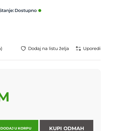
Stanje:
a)
Dodaj na listu želja
Uporedi
KM
KUPI ODMAH
DODAJ U KORPU