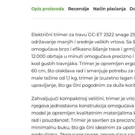
Opis proizvoda
Recenzije
Način plaćanja
Do
Električni trimer za travu GC-ET 2522 snage 2
održavanje manjih i srednje velikih vrtova. Sa
omogućava brzo i efikasno šišanje trave i grml
12.000 obrtaja u minuti omogućava precizno i 
kod gustih travnjaka. Trimer je opremljen 
60 cm, što olakšava rad i smanjuje potrebu za
male težine od 1,1 kg, trimer je izuzetno lagan
upravljanje, što ga čini pogodnim za duže kori
Zahvaljujući kompaktnoj veličini, trimer je vrlo
njegova jednostavna konstrukcija omogućava b
model je opremljen kvalitetnim materijalima 
rad i pouzdanost. Trimer je savršen za precizno
minimalnu buku, što ga čini idealnim za upo
područjima. Zbog svoje snage, omogućava sav