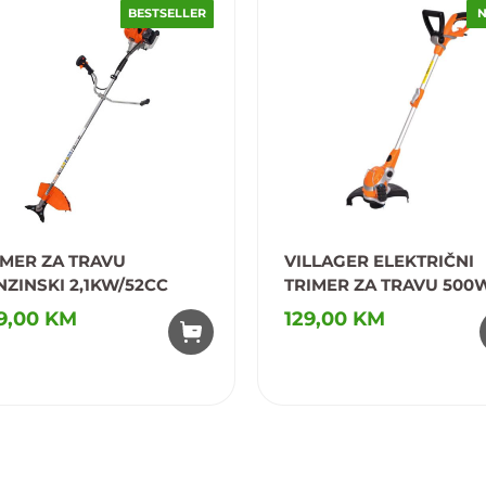
BESTSELLER
IMER ZA TRAVU
VILLAGER ELEKTRIČNI
NZINSKI 2,1KW/52CC
TRIMER ZA TRAVU 500
ET-555
9,00 KM
129,00 KM
odaj u omiljene
Dodaj u omiljene