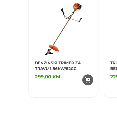
BENZINSKI TRIMER ZA
TR
TRAVU 1,86KW/52CC
BE
299,00 KM
22
Dodaj u omiljene
D