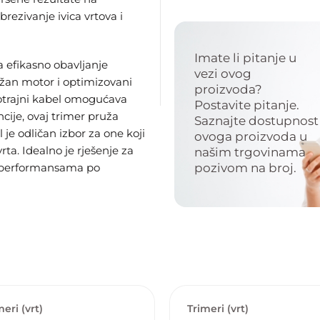
brezivanje ivica vrtova i
Imate li pitanje u
efikasno obavljanje
vezi ovog
žan motor i optimizovani
proizvoda?
gotrajni kabel omogućava
Postavite pitanje.
ije, ovaj trimer pruža
Saznajte dostupnost
je odličan izbor za one koji
ovoga proizvoda u
rta. Idealno je rješenje za
našim trgovinama
im performansama po
pozivom na broj.
meri (vrt)
Trimeri (vrt)