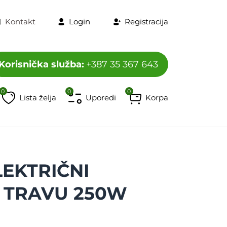
Kontakt
Login
Registracija
Korisnička služba:
+387 35 367 643
0
0
0
Lista želja
Uporedi
Korpa
program
Televizori i dodaci
HORECA program
Mobiteli, t
LEKTRIČNI
A TRAVU 250W
2