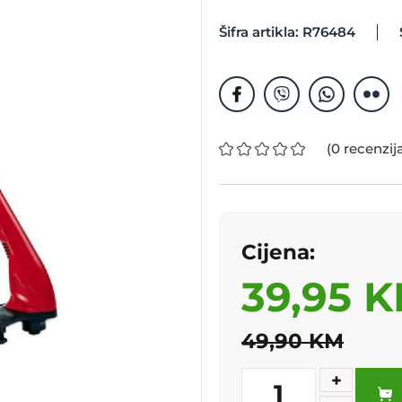
Šifra artikla: R76484
(0 recenzij
Cijena:
39,95 
49,90 KM
+
1