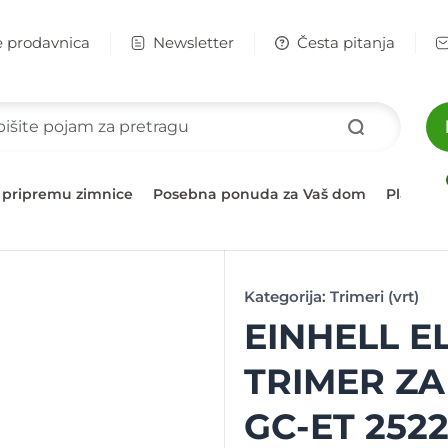
e prodavnica
Newsletter
Česta pitanja
 pripremu zimnice
Posebna ponuda za Vaš dom
Plažni 
Kategorija:
Trimeri (vrt)
EINHELL E
TRIMER Z
GC-ET 252