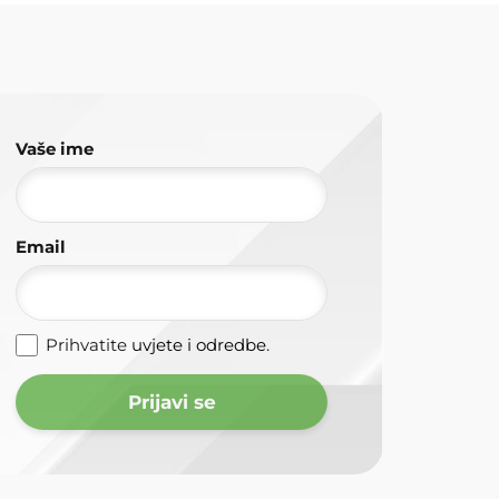
Vaše ime
Email
Prihvatite
uvjete i odredbe
.
Prijavi se