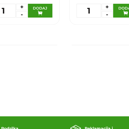
+
+
DODAJ
DOD
1
1
-
-
daj u omiljene
Dodaj u omiljene
Podrška
Reklamacija i