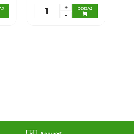
+
AJ
DODAJ
1
-
Dodaj u omiljene
Sigurnost