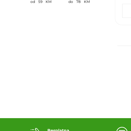
od
59
KM
do
78
KM
Do
Besplatna