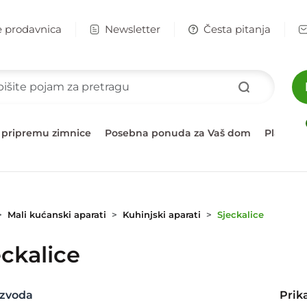
e prodavnica
Newsletter
Česta pitanja
 pripremu zimnice
Posebna ponuda za Vaš dom
Plažni 
Mali kućanski aparati
Kuhinjski aparati
Sjeckalice
eckalice
zvoda
Prik