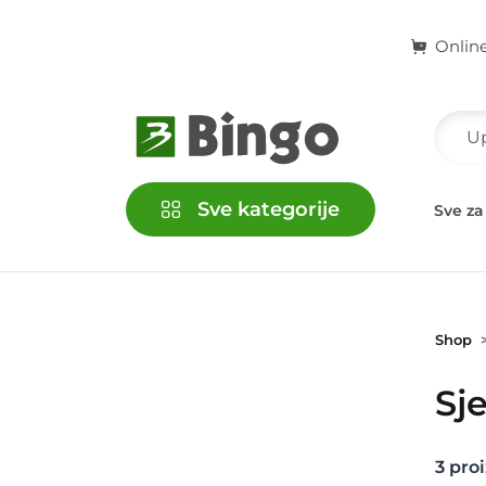
Onlin
Sve kategorije
račke
Kućni ljubimci
Školski i kancelarijski pribor
Sve za
Shop
Sj
3
proi