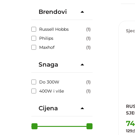
Brendovi
Russell Hobbs
(1)
Sjec
Philips
(1)
Maxhof
(1)
Snaga
Do 300W
(1)
400W i više
(1)
RUS
Cijena
SJE
74
129