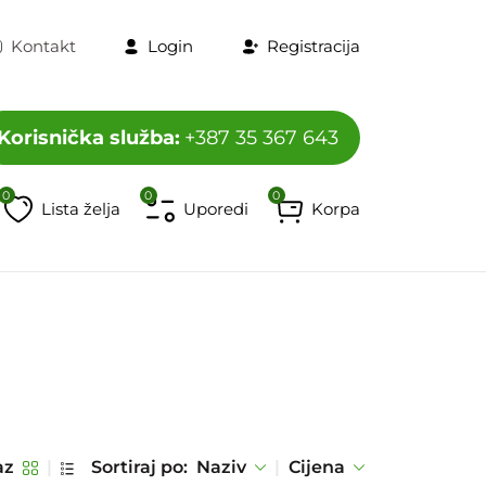
Kontakt
Login
Registracija
Korisnička služba:
+387 35 367 643
0
0
0
Lista želja
Uporedi
Korpa
program
Televizori i dodaci
HORECA program
Mobiteli, t
az
|
Sortiraj po:
Naziv
|
Cijena