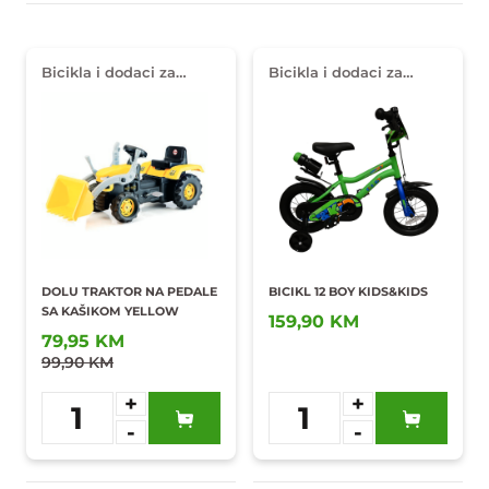
Bicikla i dodaci za
Bicikla i dodaci za
djecu
djecu
DOLU TRAKTOR NA PEDALE
BICIKL 12 BOY KIDS&KIDS
SA KAŠIKOM YELLOW
159,90 KM
79,95 KM
99,90 KM
+
+
1
1
-
-
Dodaj u
Dodaj u
omiljene
omiljene