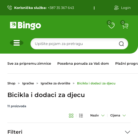
Korisnička služba:
+387 35 367 643
|
Login
0
0
r
Sve za pripremu zimnice
Posebna ponuda za Vaš dom
Plažni prog
Shop
Igračke
Igračke za dvorište
Bicikla i dodaci za djecu
Bicikla i dodaci za djecu
11
proizvoda
|
Naziv
|
Cijena
Filteri