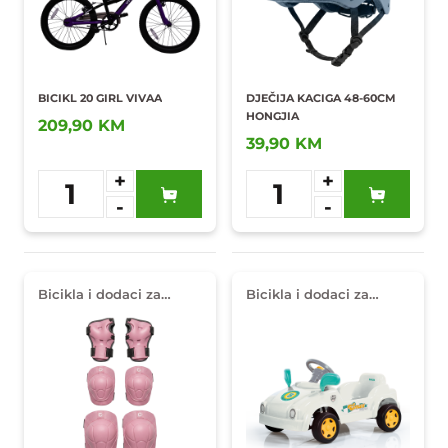
BICIKL 20 GIRL VIVAA
DJEČIJA KACIGA 48-60CM
HONGJIA
209,90 KM
39,90 KM
+
+
1
1
-
-
Dodaj u
Dodaj u
omiljene
omiljene
Bicikla i dodaci za
Bicikla i dodaci za
djecu
djecu