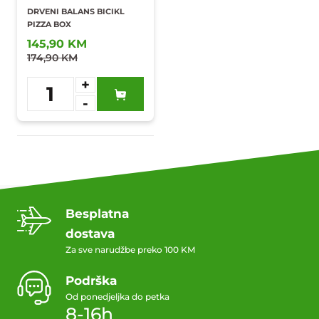
DRVENI BALANS BICIKL
PIZZA BOX
145,90 KM
174,90 KM
+
1
-
Dodaj u
omiljene
Besplatna
dostava
Za sve narudžbe preko 100 KM
Podrška
Od ponedjeljka do petka
8-16h