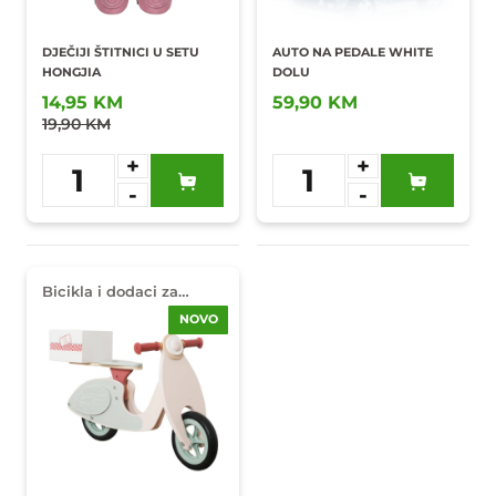
DJEČIJI ŠTITNICI U SETU
AUTO NA PEDALE WHITE
HONGJIA
DOLU
14,95 KM
59,90 KM
19,90 KM
+
+
1
1
-
-
Dodaj u
Dodaj u
omiljene
omiljene
Bicikla i dodaci za
djecu
NOVO