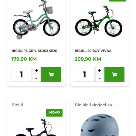
BICIKL 16 GIRL KIDS&KIDS
BICIKL 20 BOY VIVAA
179,90 KM
209,90 KM
+
+
1
1
-
-
Dodaj u
Dodaj u
omiljene
omiljene
Bicikl
Bicikla i dodaci za
djecu
NOVO