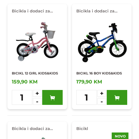
Bicikla i dodaci za
Bicikla i dodaci za
djecu
djecu
BICIKL 12 GIRL KIDS&KIDS
BICIKL 16 BOY KIDS&KIDS
159,90 KM
179,90 KM
+
+
1
1
-
-
Dodaj u
Dodaj u
omiljene
omiljene
Bicikla i dodaci za
Bicikl
djecu
NOVO