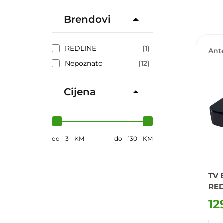
Brendovi
REDLINE
(1)
Ante
loka
Nepoznato
(12)
Cijena
od
3
KM
do
130
KM
TV 
RED
4K 
12