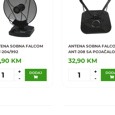
TENA SOBNA FALCOM
ANTENA SOBNA FALC
-204/992
ANT-208 SA POJAČAL
,90 KM
32,90 KM
+
+
DODAJ
DOD
1
1
-
-
daj u omiljene
Dodaj u omiljene