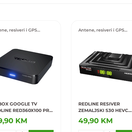
ne, resiveri i GPS
Antene, resiveri i GPS
tori
lokatori
BOX GOOGLE TV
REDLINE RESIVER
LINE RED360X100 PRO
ZEMALJSKI S30 HEVC
2GB/16GB
DVB-T2/C WIFI
9,90 KM
49,90 KM