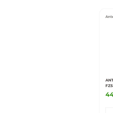
Ante
loka
AN
FZ5
44