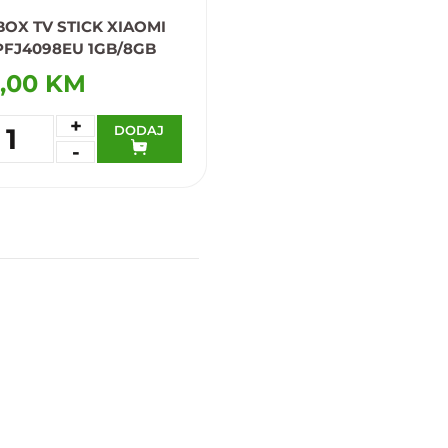
BOX TV STICK XIAOMI
PFJ4098EU 1GB/8GB
,00 KM
+
DODAJ
1
-
daj u omiljene