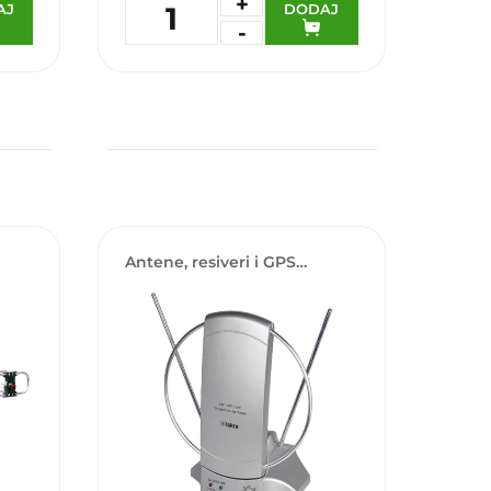
+
AJ
DODAJ
1
-
Dodaj u omiljene
Antene, resiveri i GPS
lokatori