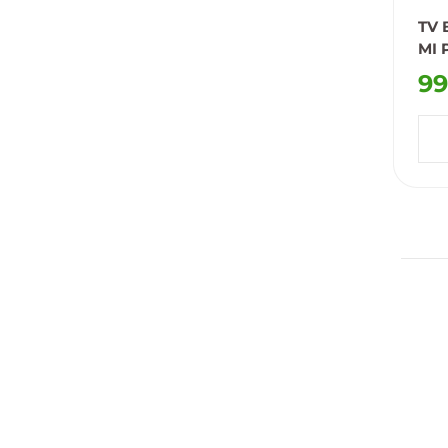
TV 
MI 
99
Do