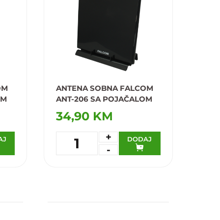
OM
ANTENA SOBNA FALCOM
OM
ANT-206 SA POJAČALOM
34,90 KM
+
AJ
DODAJ
1
-
Dodaj u omiljene