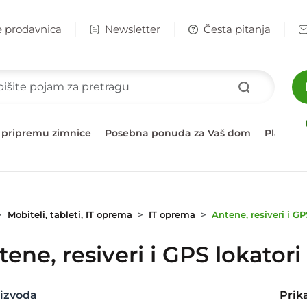
e prodavnica
Newsletter
Česta pitanja
 pripremu zimnice
Posebna ponuda za Vaš dom
Plažni 
Mobiteli, tableti, IT oprema
IT oprema
Antene, resiveri i GP
ene, resiveri i GPS lokatori
izvoda
Prik