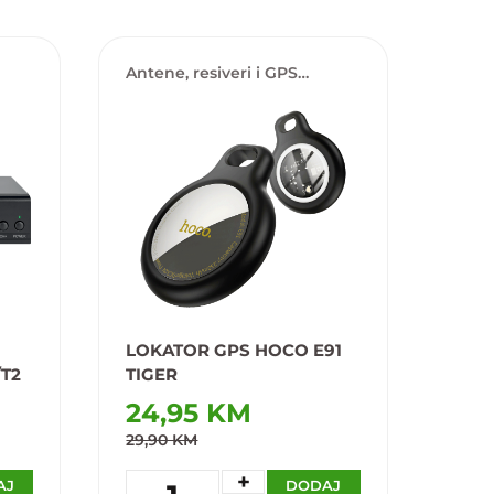
Antene, resiveri i GPS
lokatori
LOKATOR GPS HOCO E91
/T2
TIGER
24,95 KM
29,90 KM
+
AJ
DODAJ