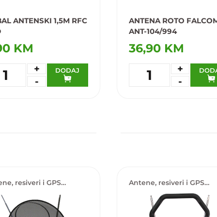
AL ANTENSKI 1,5M RFC
ANTENA ROTO FALCO
D
ANT-104/994
90 KM
36,90 KM
+
+
DODAJ
DOD
1
1
-
-
daj u omiljene
Dodaj u omiljene
ne, resiveri i GPS
Antene, resiveri i GPS
tori
lokatori