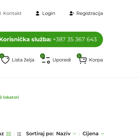
Kontakt
Login
Registracija
Korisnička služba:
+387 35 367 643
0
0
0
Lista želja
Uporedi
Korpa
program
Televizori i dodaci
HORECA program
Mobiteli, t
S lokatori
az
|
Sortiraj po:
Naziv
|
Cijena