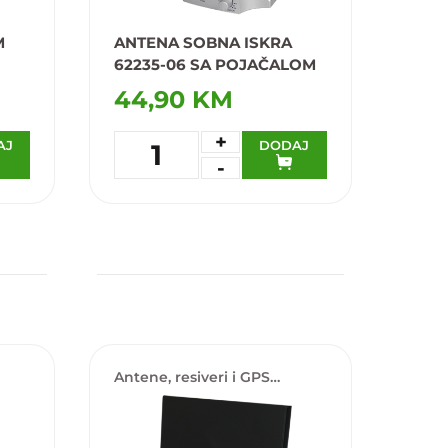
M
ANTENA SOBNA ISKRA
62235-06 SA POJAČALOM
44,90 KM
+
AJ
DODAJ
1
-
Dodaj u omiljene
Antene, resiveri i GPS
lokatori