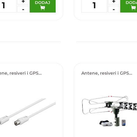
+
+
DODAJ
DOD
1
1
-
-
daj u omiljene
Dodaj u omiljene
ne, resiveri i GPS
Antene, resiveri i GPS
tori
lokatori