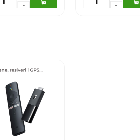
1
1
-
-
daj u omiljene
Dodaj u omiljene
ne, resiveri i GPS
tori