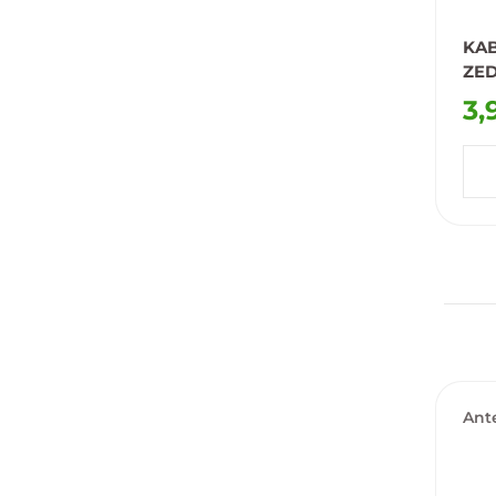
KAB
ZE
3,
Do
Ante
loka