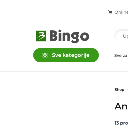
Onlin
Sve kategorije
račke
Kućni ljubimci
Školski i kancelarijski pribor
Sve za
Shop
Ant
13
pro