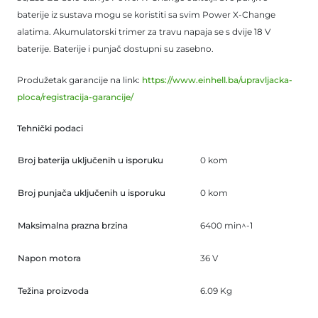
baterije iz sustava mogu se koristiti sa svim Power X-Change
alatima. Akumulatorski trimer za travu napaja se s dvije 18 V
baterije. Baterije i punjač dostupni su zasebno.
Produžetak garancije na link:
https://www.einhell.ba/upravljacka-
ploca/registracija-garancije/
Tehnički podaci
Broj baterija uključenih u isporuku
0 kom
Broj punjača uključenih u isporuku
0 kom
Maksimalna prazna brzina
6400 min^-1
Napon motora
36 V
Težina proizvoda
6.09 Kg