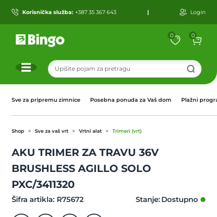
Korisnička služba:
+387 35 367 643
|
Login
0
0
r
Sve za pripremu zimnice
Posebna ponuda za Vaš dom
Plažni prog
Shop
Sve za vaš vrt
Vrtni alat
Trimeri (vrt)
AKU TRIMER ZA TRAVU 36V
BRUSHLESS AGILLO SOLO
PXC/3411320
Šifra artikla: R75672
Stanje: