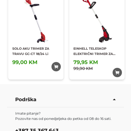
SOLO AKU TRIMER ZA
EINHELL TELESKOP
TRAVU GC-CT 18/24 Li
ELEKTRIČNI TRIMER ZA
TRAVU 450W GC-ET 4530
99,00 KM
79,95 KM
Dodaj u
Dodaj u
omiljene
99,90 KM
omiljene
Podrška
Imate pitanje?
Pozovite nas od ponedjeljeka do petka od 08 do 16 sati.
+387 35 367 643