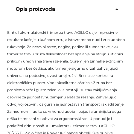
Opis proizvoda
Einhell akumulatorski trimer za travu AGILLO daje impresivne
rezultate košnje u kućnom vrtu, a istovremeno nudi i vrlo udobno
rukovanje. Za neravni teren, nagibe, padine ili rubne trake, aku
trimer za travu pruža fleksibilnost bez spajanja na strujnu utičnicu
prilikom uređivanja trave i zelenila. Opremljen Einhell električnim
motorom bez četkica, aku trimer je sigurno držati zahvaljujući
univerzalno podesivoj dvostranoj ručki. Brzina se kontrolira
elektroničkim putem. Visokokvalitetna oštrica s 3 zuba bez
problema reže i gusto zelenilo, a postoji i sustav zaključavanja
osovine za jednostavnu zamjenu alata za rezanje. Zahvaljujući
odvojivoj osovini, osiguran je jednostavan transport i skladištenje.
Za neumorni rad tu su vrhunski udobni pojas i aluminijska duga
drška te mekani rukohvat za ergonomski rad. U ponudi je i
praktični zidni nosač. Akumulatorski trimer za travu AGILLO
36/255 BL-Solo član je Power X-Change obitelji: Sve punjive