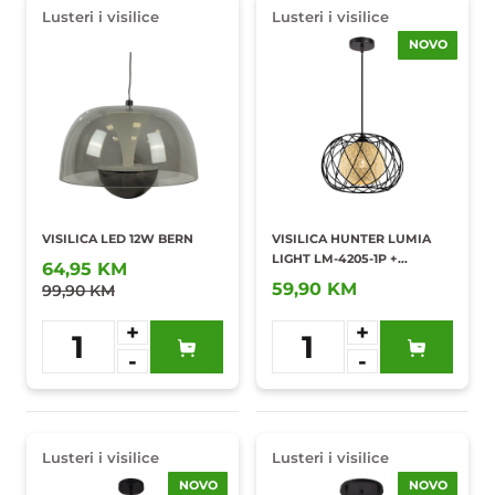
Lusteri i visilice
Lusteri i visilice
NOVO
VISILICA LED 12W BERN
VISILICA HUNTER LUMIA
LIGHT LM-4205-1P +
64,95 KM
SIJALICA
59,90 KM
99,90 KM
+
+
1
1
-
-
Dodaj u
Dodaj u
omiljene
omiljene
Lusteri i visilice
Lusteri i visilice
NOVO
NOVO