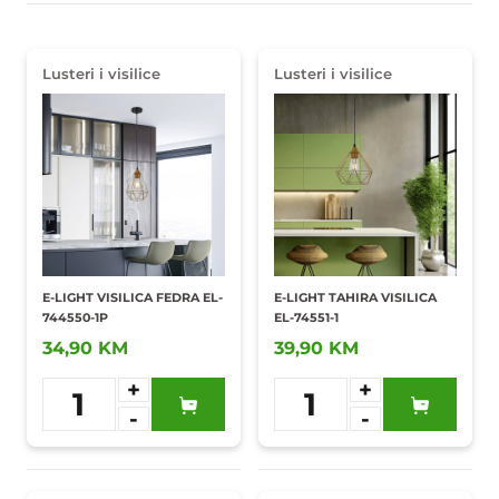
Lusteri i visilice
Lusteri i visilice
E-LIGHT VISILICA FEDRA EL-
E-LIGHT TAHIRA VISILICA
744550-1P
EL-74551-1
34,90 KM
39,90 KM
+
+
1
1
-
-
Dodaj u
Dodaj u
omiljene
omiljene