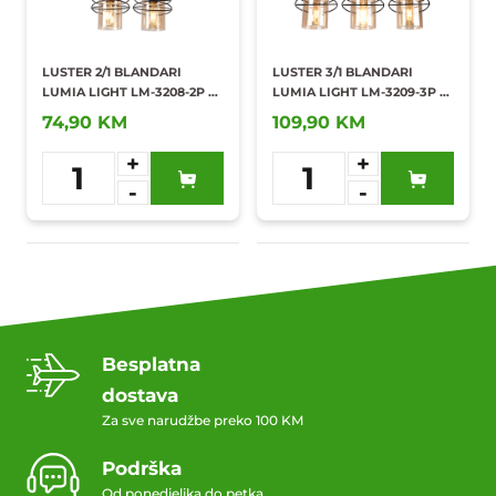
LUSTER 2/1 BLANDARI
LUSTER 3/1 BLANDARI
LUMIA LIGHT LM-3208-2P +
LUMIA LIGHT LM-3209-3P +
SIJALICA
SIJALICA
74,90 KM
109,90 KM
+
+
1
1
-
-
Dodaj u
Dodaj u
omiljene
omiljene
Besplatna
dostava
Za sve narudžbe preko 100 KM
Podrška
Od ponedjeljka do petka