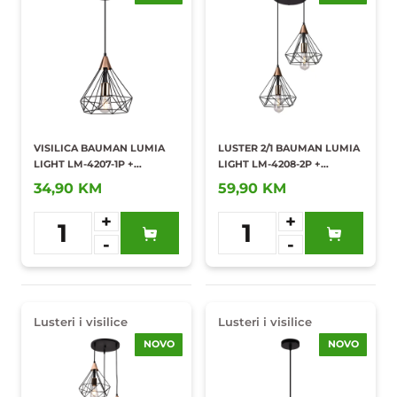
VISILICA BAUMAN LUMIA
LUSTER 2/1 BAUMAN LUMIA
LIGHT LM-4207-1P +
LIGHT LM-4208-2P +
SIJALICA
SIJALICA
34,90 KM
59,90 KM
+
+
1
1
-
-
Dodaj u
Dodaj u
omiljene
omiljene
Lusteri i visilice
Lusteri i visilice
NOVO
NOVO