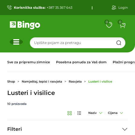
Korisnička služba:
+387 35 367 643
|
Login
0
0
r
Sve za pripremu zimnice
Posebna ponuda za Vaš dom
Plažni prog
Shop
Namještaj, tepisi i rasvjeta
Rasvjeta
Lusteri i visilice
Lusteri i visilice
10
proizvoda
|
Naziv
|
Cijena
Filteri