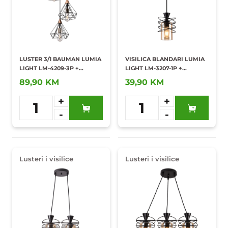
LUSTER 3/1 BAUMAN LUMIA
VISILICA BLANDARI LUMIA
LIGHT LM-4209-3P +
LIGHT LM-3207-1P +
SIJALICA
SIJALICA
89,90 KM
39,90 KM
+
+
1
1
-
-
Dodaj u
Dodaj u
omiljene
omiljene
Lusteri i visilice
Lusteri i visilice