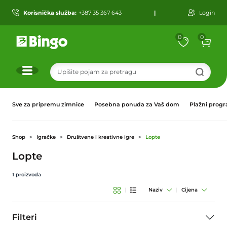
Korisnička služba:
+387 35 367 643
|
Login
0
0
r
Sve za pripremu zimnice
Posebna ponuda za Vaš dom
Plažni prog
Shop
Igračke
Društvene i kreativne igre
Lopte
Lopte
1
proizvoda
|
Naziv
|
Cijena
Filteri