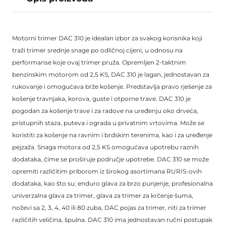
Motorni trimer DAC 310 je idealan izbor za svakog korisnika koji
traži trimer srednje snage po odličnoj cijeni, u odnosu na
performanse koje ovaj trimer pruža. Opremljen 2-taktnim
benzinskim motorom od 2,5 KS, DAC 310 je lagan, jednostavan za
rukovanje i omogućava brže košenje. Predstavlja pravo rješenje za
košenje travnjaka, korova, guste i otporne trave. DAC 310 je
pogodan za košenje trave i za radove na uređenju oko drveća,
pristupnih staza, puteva i ograda u privatnim vrtovima. Može se
koristiti za košenje na ravnim i brdskim terenima, kao i za uređenje
pejzaža. Snaga motora od 2,5 KS omogućava upotrebu raznih
dodataka, čime se proširuje područje upotrebe. DAC 310 se može
opremiti različitim priborom iz širokog asortimana RURIS-ovih
dodataka, kao što su: enduro glava za brzo punjenje, profesionalna
univerzalna glava za trimer, glava za trimer za krčenje šuma,
noževi sa 2, 3, 4, 40 ili 80 zuba, DAC pojas za trimer, niti za trimer
različitih veličina, špulna. DAC 310 ima jednostavan ručni postupak