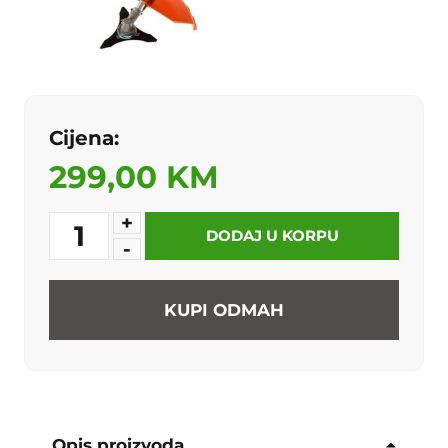
Cijena:
299,00 KM
+
1
DODAJ U KORPU
-
KUPI ODMAH
Opis proizvoda