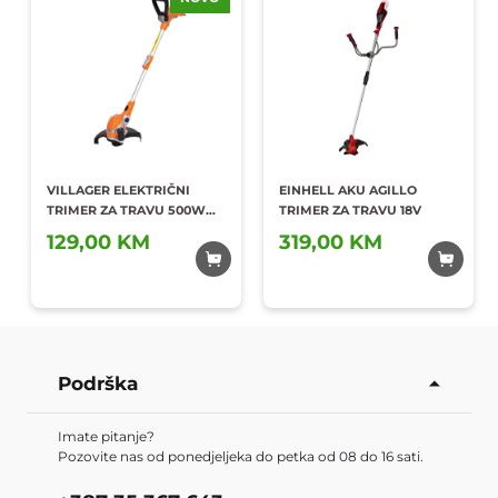
VILLAGER ELEKTRIČNI
EINHELL AKU AGILLO
TRIMER ZA TRAVU 500W
TRIMER ZA TRAVU 18V
ET-555
129,00 KM
319,00 KM
Dodaj u
Dodaj u
omiljene
omiljene
Podrška
Imate pitanje?
Pozovite nas od ponedjeljeka do petka od 08 do 16 sati.