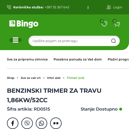
Korisnička služba:
+387 35 367 643
|
Login
0
0
r
Sve za pripremu zimnice
Posebna ponuda za Vaš dom
Plažni prog
Shop
Sve za vaš vrt
Vrtni alat
Trimeri (vrt)
BENZINSKI TRIMER ZA TRAVU
1,86KW/52CC
Šifra artikla: RD0515
Stanje: