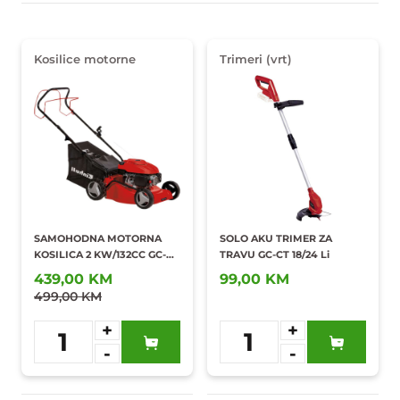
Kosilice motorne
Trimeri (vrt)
SAMOHODNA MOTORNA
SOLO AKU TRIMER ZA
KOSILICA 2 KW/132CC GC-
TRAVU GC-CT 18/24 Li
PM 40/2
439,00 KM
99,00 KM
499,00 KM
+
+
1
1
-
-
Dodaj u
Dodaj u
omiljene
omiljene