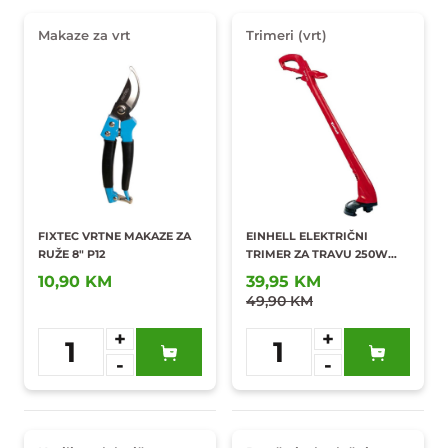
Makaze za vrt
Trimeri (vrt)
FIXTEC VRTNE MAKAZE ZA
EINHELL ELEKTRIČNI
RUŽE 8" P12
TRIMER ZA TRAVU 250W
GC-ET 2522
10,90 KM
39,95 KM
49,90 KM
+
+
1
1
-
-
Dodaj u
Dodaj u
omiljene
omiljene