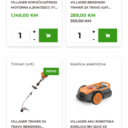
VILLAGER KOPAČICA/FREZA
VILLAGER BENZINSKI
MOTORNA 5,2KW/212CC VTB
TRIMER ZA TRAVU 0,97
842 PRIME
KW/36,2 CC BC900S
1.149,00 KM
289,00 KM
359,90 KM
+
+
1
1
-
-
Dodaj u
Dodaj u
omiljene
omiljene
Trimeri (vrt)
Kosilice električne
NOVO
VILLAGER TRIMER ZA
VILLAGER AKU ROBOTSKA
TRAVU BENZINSKI
KOSILICA 18V QUIX XS