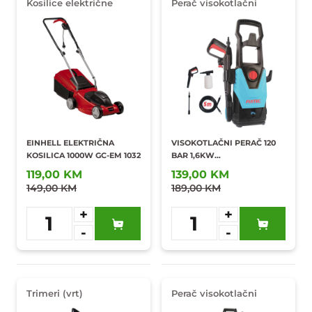
Kosilice električne
Perač visokotlačni
EINHELL ELEKTRIČNA
VISOKOTLAČNI PERAČ 120
KOSILICA 1000W GC-EM 1032
BAR 1,6KW
FHPW1203/FHPW1202
119,00 KM
139,00 KM
149,00 KM
189,00 KM
+
+
1
1
-
-
Dodaj u
Dodaj u
omiljene
omiljene
Trimeri (vrt)
Perač visokotlačni