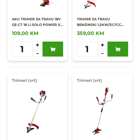
AKU TRIMER ZA TRAVU 18V
TRIMER ZA TRAVU
GE-CT 18 Li SOLO POWER X-
BENZINSKI 1,5KW/51,7CC
CHANGE/3411172
GC-BC 52-3436540
109,00 KM
359,00 KM
+
+
1
1
-
-
Dodaj u
Dodaj u
omiljene
omiljene
Trimeri (vrt)
Trimeri (vrt)