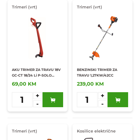
Trimeri (vrt)
Trimeri (vrt)
AKU TRIMER ZA TRAVU 18V
BENZINSKI TRIMER ZA
GC-CT 18/24 Li P-SOLO
TRAVU 1,27KW/42CC
PXC/3411104
69,00 KM
239,00 KM
+
+
1
1
-
-
Dodaj u
Dodaj u
omiljene
omiljene
Trimeri (vrt)
Kosilice električne