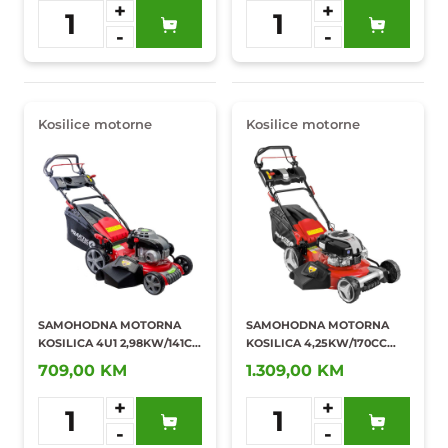
+
+
1
1
-
-
Dodaj u
Dodaj u
omiljene
omiljene
Kosilice motorne
Kosilice motorne
SAMOHODNA MOTORNA
SAMOHODNA MOTORNA
KOSILICA 4U1 2,98KW/141CC
KOSILICA 4,25KW/170CC
460MM
510MM
709,00 KM
1.309,00 KM
+
+
1
1
-
-
Dodaj u
Dodaj u
omiljene
omiljene