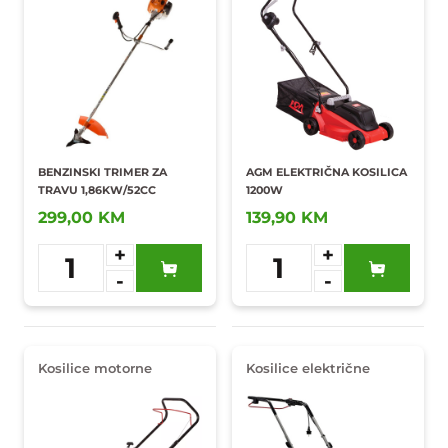
BENZINSKI TRIMER ZA
AGM ELEKTRIČNA KOSILICA
TRAVU 1,86KW/52CC
1200W
299,00 KM
139,90 KM
+
+
1
1
-
-
Dodaj u
Dodaj u
omiljene
omiljene
Kosilice motorne
Kosilice električne