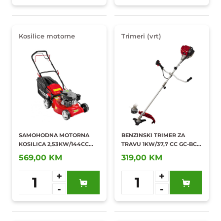
Kosilice motorne
Trimeri (vrt)
SAMOHODNA MOTORNA
BENZINSKI TRIMER ZA
KOSILICA 2,53KW/144CC
TRAVU 1KW/37,7 CC GC-BC
460MM
36-4 S
569,00 KM
319,00 KM
+
+
1
1
-
-
Dodaj u
Dodaj u
omiljene
omiljene