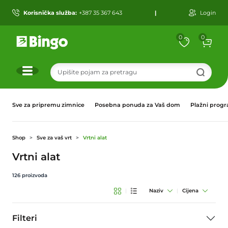
Korisnička služba:
+387 35 367 643
|
Login
0
0
r
Sve za pripremu zimnice
Posebna ponuda za Vaš dom
Plažni prog
Shop
Sve za vaš vrt
Vrtni alat
Vrtni alat
126
proizvoda
|
Naziv
|
Cijena
Filteri