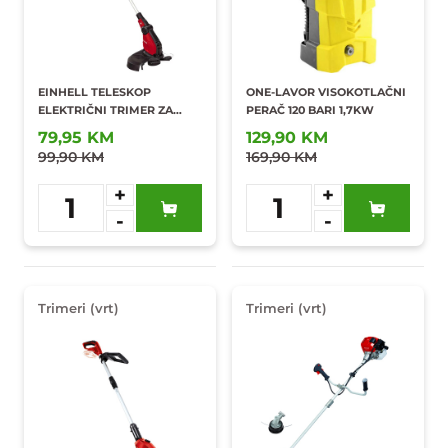
EINHELL TELESKOP
ONE-LAVOR VISOKOTLAČNI
ELEKTRIČNI TRIMER ZA
PERAČ 120 BARI 1,7KW
TRAVU 450W GC-ET 4530
79,95 KM
129,90 KM
99,90 KM
169,90 KM
+
+
1
1
-
-
Dodaj u
Dodaj u
omiljene
omiljene
Trimeri (vrt)
Trimeri (vrt)