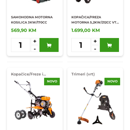
SAMOHODNA MOTORNA
KOPAČICA/FREZA
KOSILICA 3KW/170CC
MOTORNA 5,2KW/212CC VTB
842 PRIME + PRIKOLICA TT
569,90 KM
1.699,00 KM
500 VILLAGER
+
+
1
1
-
-
Dodaj u
Dodaj u
omiljene
omiljene
Kopačice/Freze i
Trimeri (vrt)
oprema
NOVO
NOVO