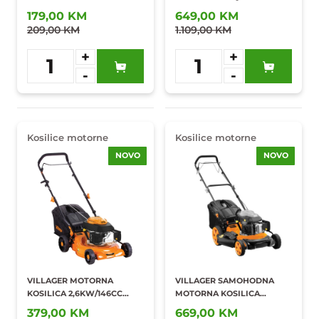
0,75KW/25,4CC
179,00 KM
649,00 KM
209,00 KM
1.109,00 KM
+
+
1
1
-
-
Dodaj u
Dodaj u
omiljene
omiljene
Kosilice motorne
Kosilice motorne
NOVO
NOVO
VILLAGER MOTORNA
VILLAGER SAMOHODNA
KOSILICA 2,6KW/146CC
MOTORNA KOSILICA
ATLAS 3010T
3KW/173CC PRIME 5111T
379,00 KM
669,00 KM