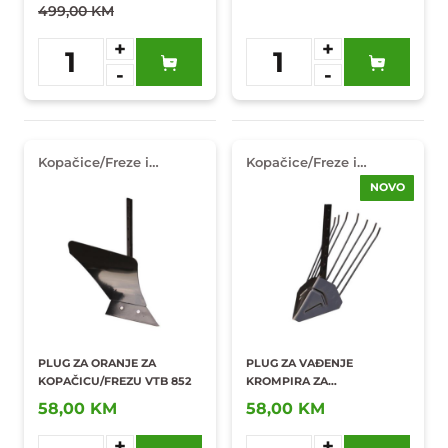
499,00 KM
+
+
1
1
-
-
Dodaj u
Dodaj u
omiljene
omiljene
Kopačice/Freze i
Kopačice/Freze i
oprema
oprema
NOVO
PLUG ZA ORANJE ZA
PLUG ZA VAĐENJE
KOPAČICU/FREZU VTB 852
KROMPIRA ZA
KOPAČICU/FREZU VTB 852
58,00 KM
58,00 KM
041724
+
+