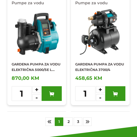
Pumpe za vodu
Pumpe za vodu
GARDENA PUMPA ZA VODU
GARDENA PUMPA ZA VODU
ELEKTRIČNA 5000/5E L
ELEKTRIČNA 3700/4
COMFORT
870,00 KM
458,65 KM
+
+
1
1
-
-
Dodaj u
Dodaj u
omiljene
omiljene
1
2
3