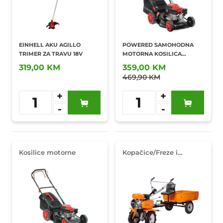
EINHELL AKU AGILLO
POWERED SAMOHODNA
TRIMER ZA TRAVU 18V
MOTORNA KOSILICA
2KW/127CC
319,00 KM
359,00 KM
469,90 KM
+
+
1
1
-
-
Dodaj u
Dodaj u
omiljene
omiljene
Kosilice motorne
Kopačice/Freze i
oprema