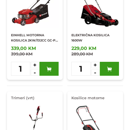
EINHELL MOTORNA
ELEKTRIČNA KOSILICA
KOSILICA 2KW/132CC GC-PM
1600W
40/2
339,00 KM
229,00 KM
399,00 KM
289,00 KM
+
+
1
1
-
-
Dodaj u
Dodaj u
omiljene
omiljene
Trimeri (vrt)
Kosilice motorne