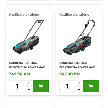
Kosilice električne
Kosilice električne
GARDENA KOSILICA
GARDENA KOSILICA
ELEKTRIČNA POWERMAX
ELEKTRIČNA POWERMAX
1200/3
1800/37
349,90 KM
642,00 KM
+
+
1
1
-
-
Dodaj u
Dodaj u
omiljene
omiljene