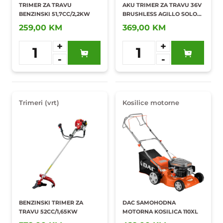
TRIMER ZA TRAVU
AKU TRIMER ZA TRAVU 36V
BENZINSKI 51,7CC/2,2KW
BRUSHLESS AGILLO SOLO
PXC/3411320
259,00 KM
369,00 KM
+
+
1
1
-
-
Dodaj u
Dodaj u
omiljene
omiljene
Trimeri (vrt)
Kosilice motorne
BENZINSKI TRIMER ZA
DAC SAMOHODNA
TRAVU 52CC/1,65KW
MOTORNA KOSILICA 110XL