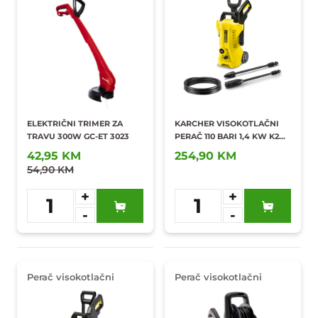
ELEKTRIČNI TRIMER ZA
KARCHER VISOKOTLAČNI
TRAVU 300W GC-ET 3023
PERAČ 110 BARI 1,4 KW K2
POWER CONTROL
42,95 KM
254,90 KM
54,90 KM
+
+
1
1
-
-
Dodaj u
Dodaj u
omiljene
omiljene
Perač visokotlačni
Perač visokotlačni