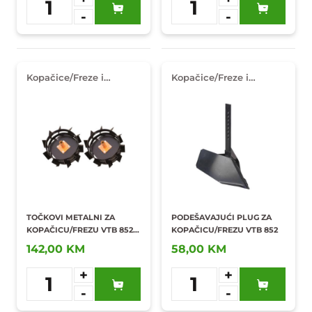
1
1
-
-
Dodaj u
Dodaj u
omiljene
omiljene
Kopačice/Freze i
Kopačice/Freze i
oprema
oprema
TOČKOVI METALNI ZA
PODEŠAVAJUĆI PLUG ZA
KOPAČICU/FREZU VTB 852
KOPAČICU/FREZU VTB 852
(4.00-8) PAR
142,00 KM
58,00 KM
+
+
1
1
-
-
Dodaj u
Dodaj u
omiljene
omiljene