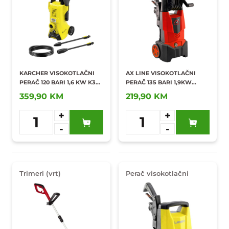
KARCHER VISOKOTLAČNI
AX LINE VISOKOTLAČNI
PERAČ 120 BARI 1,6 KW K3
PERAČ 135 BARI 1,9KW
POWER CONTROL
ENTRY 135
359,90 KM
219,90 KM
+
+
1
1
-
-
Dodaj u
Dodaj u
omiljene
omiljene
Trimeri (vrt)
Perač visokotlačni