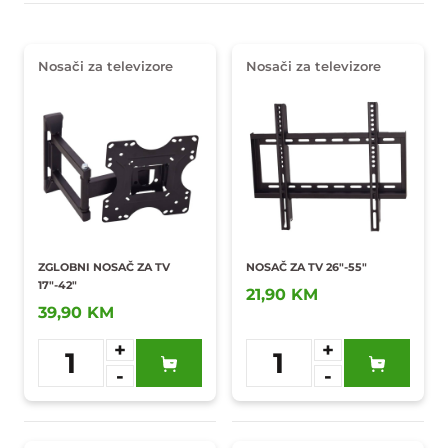
Nosači za televizore
Nosači za televizore
ZGLOBNI NOSAČ ZA TV
NOSAČ ZA TV 26"-55"
17"-42"
21,90 KM
39,90 KM
+
+
1
1
-
-
Dodaj u
Dodaj u
omiljene
omiljene