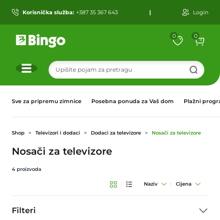
Korisnička služba:
+387 35 367 643
|
Login
0
0
r
Sve za pripremu zimnice
Posebna ponuda za Vaš dom
Plažni prog
Shop
Televizori i dodaci
Dodaci za televizore
Nosači za televizore
Nosači za televizore
4
proizvoda
|
Naziv
|
Cijena
Filteri