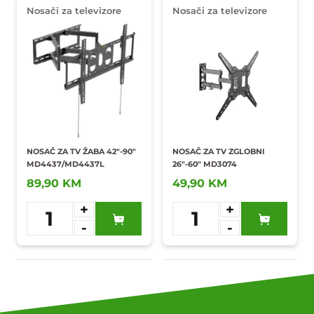
Nosači za televizore
Nosači za televizore
NOSAČ ZA TV ŽABA 42"-90"
NOSAČ ZA TV ZGLOBNI
MD4437/MD4437L
26"-60" MD3074
89,90 KM
49,90 KM
+
+
1
1
-
-
Dodaj u
Dodaj u
omiljene
omiljene