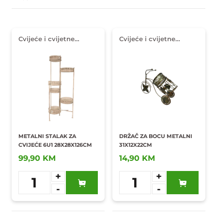
Cvijeće i cvijetne
Cvijeće i cvijetne
dekoracije
dekoracije
METALNI STALAK ZA
DRŽAČ ZA BOCU METALNI
CVIJEĆE 6U1 28X28X126CM
31X12X22CM
99,90 KM
14,90 KM
+
+
1
1
-
-
Dodaj u
Dodaj u
omiljene
omiljene