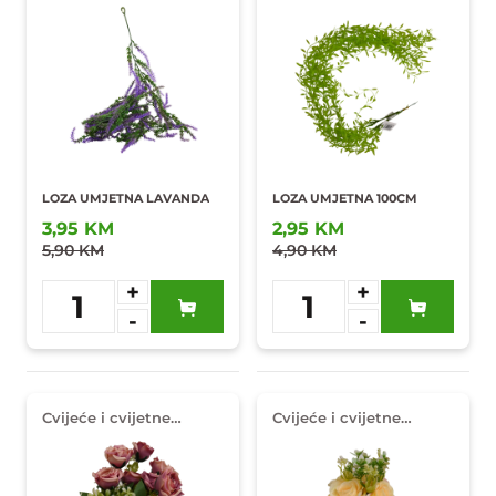
LOZA UMJETNA LAVANDA
LOZA UMJETNA 100CM
3,95 KM
2,95 KM
5,90 KM
4,90 KM
+
+
1
1
-
-
Dodaj u
Dodaj u
omiljene
omiljene
Cvijeće i cvijetne
Cvijeće i cvijetne
dekoracije
dekoracije