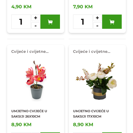
4,90 KM
7,90 KM
+
+
1
1
-
-
Dodaj u
Dodaj u
omiljene
omiljene
Cvijeće i cvijetne
Cvijeće i cvijetne
dekoracije
dekoracije
UMJETNO CVIJEĆE U
UMJETNO CVIJEĆE U
SAKSIJI 26X10CM
SAKSIJI 17X10CM
8,90 KM
8,90 KM