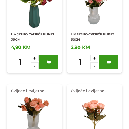
UMJETNO CVIJEĆE BUKET
UMJETNO CVIJEĆE BUKET
35CM
30CM
4,90 KM
2,90 KM
+
+
1
1
-
-
Dodaj u
Dodaj u
omiljene
omiljene
Cvijeće i cvijetne
Cvijeće i cvijetne
dekoracije
dekoracije