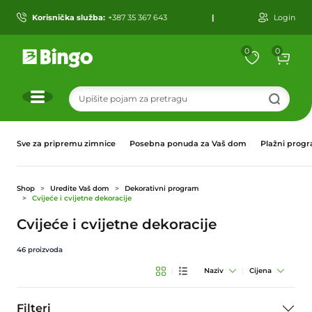
Korisnička služba:
+387 35 367 643
|
Login
0
0
r
Sve za pripremu zimnice
Posebna ponuda za Vaš dom
Plažni prog
Shop
Uredite Vaš dom
Dekorativni program
Cvijeće i cvijetne dekoracije
Cvijeće i cvijetne dekoracije
46
proizvoda
|
Naziv
|
Cijena
Filteri