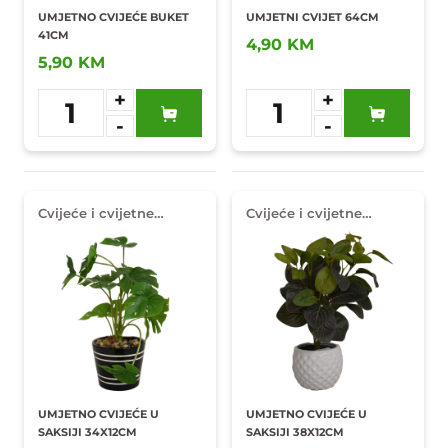
UMJETNO CVIJEĆE BUKET
UMJETNI CVIJET 64CM
41CM
4,90 KM
5,90 KM
+
+
1
1
-
-
Dodaj u
Dodaj u
omiljene
omiljene
Cvijeće i cvijetne
Cvijeće i cvijetne
dekoracije
dekoracije
UMJETNO CVIJEĆE U
UMJETNO CVIJEĆE U
SAKSIJI 34X12CM
SAKSIJI 38X12CM