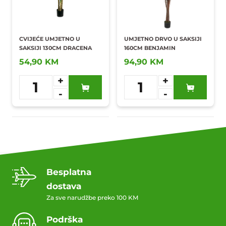
CVIJEĆE UMJETNO U
UMJETNO DRVO U SAKSIJI
SAKSIJI 130CM DRACENA
160CM BENJAMIN
54,90 KM
94,90 KM
+
+
1
1
-
-
Dodaj u
Dodaj u
omiljene
omiljene
Besplatna
dostava
Za sve narudžbe preko 100 KM
Podrška