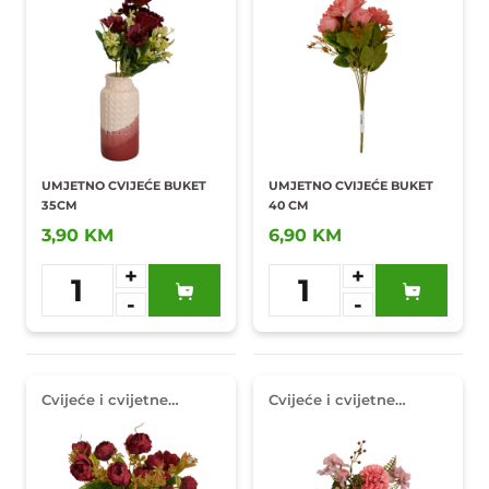
UMJETNO CVIJEĆE BUKET
UMJETNO CVIJEĆE BUKET
35CM
40 CM
3,90 KM
6,90 KM
+
+
1
1
-
-
Dodaj u
Dodaj u
omiljene
omiljene
Cvijeće i cvijetne
Cvijeće i cvijetne
dekoracije
dekoracije