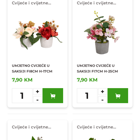
Cvijeće i cvijetne
Cvijeće i cvijetne
dekoracije
dekoracije
UMJETNO CVIJEĆE U
UMJETNO CVIJEĆE U
SAKSIJI FI8CM H-17CM
SAKSIJI FI7CM H-25CM
7,90 KM
7,90 KM
+
+
1
1
-
-
Dodaj u
Dodaj u
omiljene
omiljene
Cvijeće i cvijetne
Cvijeće i cvijetne
dekoracije
dekoracije