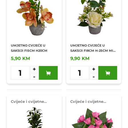
UMJETNO CVIJEĆE U
UMJETNO CVIJEĆE U
SAKSIJI FI5CM H20CM
SAKSIJI FI8CM H-25CM MIX
CVIJEĆA
5,90 KM
9,90 KM
+
+
1
1
-
-
Dodaj u
Dodaj u
omiljene
omiljene
Cvijeće i cvijetne
Cvijeće i cvijetne
dekoracije
dekoracije