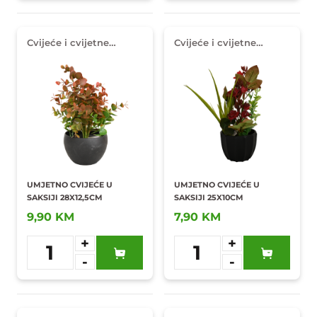
Cvijeće i cvijetne
Cvijeće i cvijetne
dekoracije
dekoracije
UMJETNO CVIJEĆE U
UMJETNO CVIJEĆE U
SAKSIJI 28X12,5CM
SAKSIJI 25X10CM
9,90 KM
7,90 KM
+
+
1
1
-
-
Dodaj u
Dodaj u
omiljene
omiljene