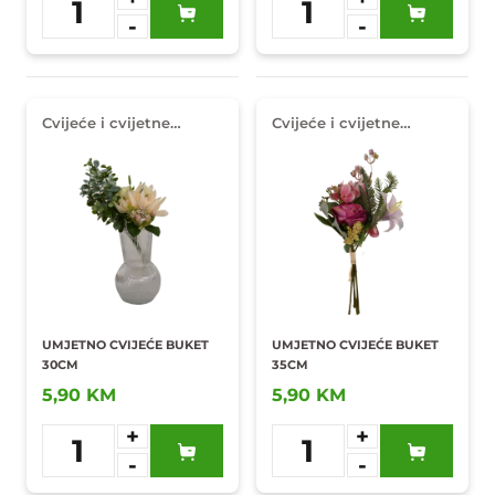
1
1
-
-
Dodaj u
Dodaj u
omiljene
omiljene
Cvijeće i cvijetne
Cvijeće i cvijetne
dekoracije
dekoracije
UMJETNO CVIJEĆE BUKET
UMJETNO CVIJEĆE BUKET
30CM
35CM
5,90 KM
5,90 KM
+
+
1
1
-
-
Dodaj u
Dodaj u
omiljene
omiljene