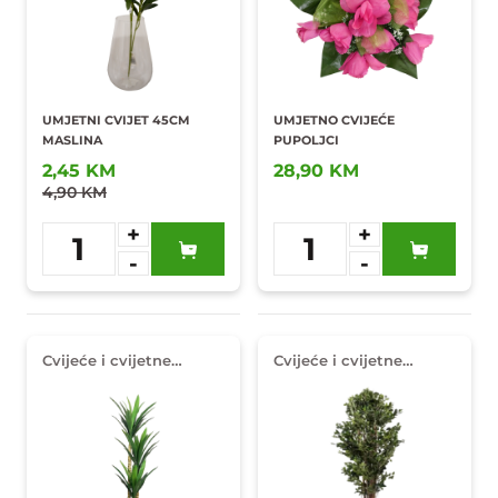
UMJETNI CVIJET 45CM
UMJETNO CVIJEĆE
MASLINA
PUPOLJCI
2,45 KM
28,90 KM
4,90 KM
+
+
1
1
-
-
Dodaj u
Dodaj u
omiljene
omiljene
Cvijeće i cvijetne
Cvijeće i cvijetne
dekoracije
dekoracije