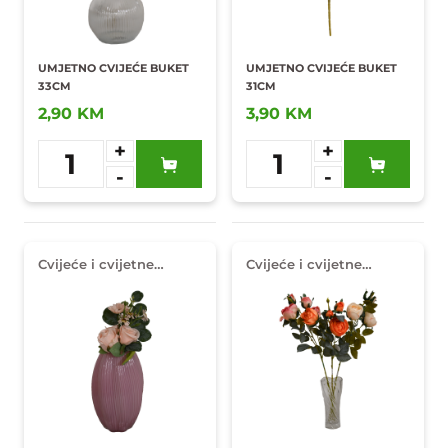
UMJETNO CVIJEĆE BUKET
UMJETNO CVIJEĆE BUKET
33CM
31CM
2,90 KM
3,90 KM
+
+
1
1
-
-
Dodaj u
Dodaj u
omiljene
omiljene
Cvijeće i cvijetne
Cvijeće i cvijetne
dekoracije
dekoracije