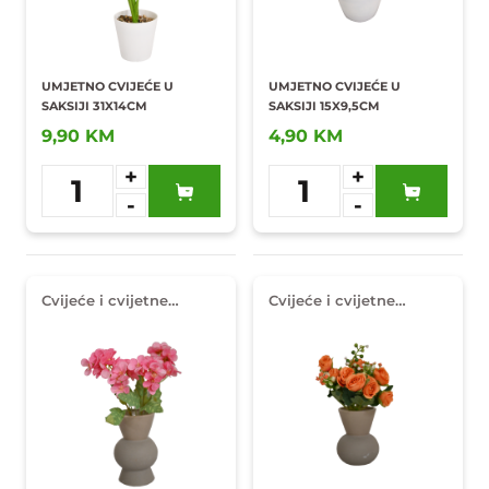
UMJETNO CVIJEĆE U
UMJETNO CVIJEĆE U
SAKSIJI 31X14CM
SAKSIJI 15X9,5CM
9,90 KM
4,90 KM
+
+
1
1
-
-
Dodaj u
Dodaj u
omiljene
omiljene
Cvijeće i cvijetne
Cvijeće i cvijetne
dekoracije
dekoracije