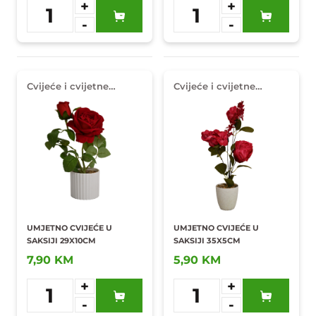
+
+
1
1
-
-
Dodaj u
Dodaj u
omiljene
omiljene
Cvijeće i cvijetne
Cvijeće i cvijetne
dekoracije
dekoracije
UMJETNO CVIJEĆE U
UMJETNO CVIJEĆE U
SAKSIJI 29X10CM
SAKSIJI 35X5CM
7,90 KM
5,90 KM
+
+
1
1
-
-
Dodaj u
Dodaj u
omiljene
omiljene