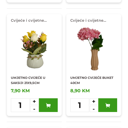
Cvijeće i cvijetne
Cvijeće i cvijetne
dekoracije
dekoracije
UMJETNO CVIJEĆE U
UMJETNO CVIJEĆE BUKET
SAKSIJI 21X9,5CM
40CM
7,90 KM
8,90 KM
+
+
1
1
-
-
Dodaj u
Dodaj u
omiljene
omiljene