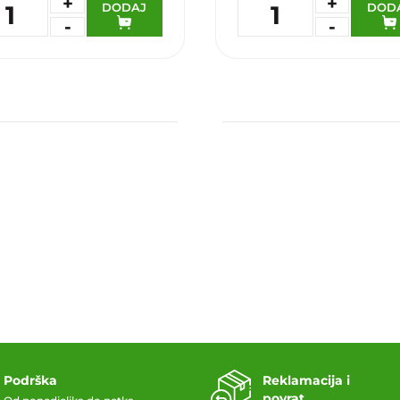
+
+
DODAJ
DOD
1
1
-
-
daj u omiljene
Dodaj u omiljene
Podrška
Reklamacija i
povrat