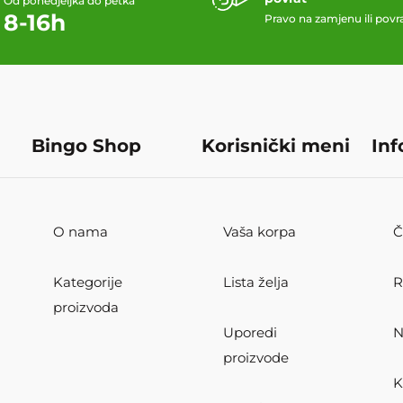
Od ponedjeljka do petka
8-16h
Pravo na zamjenu ili povr
Bingo Shop
Korisnički meni
Inf
O nama
Vaša korpa
Č
Kategorije
Lista želja
R
proizvoda
Uporedi
N
proizvode
K