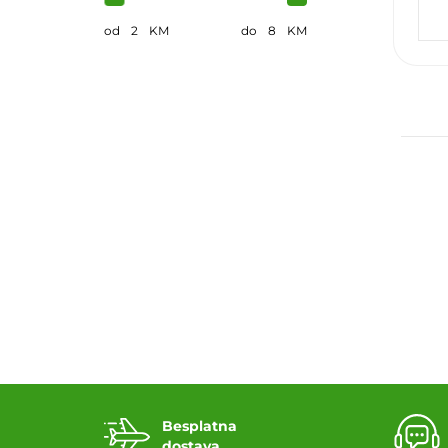
od
2
KM
do
8
KM
Do
Besplatna
dostava