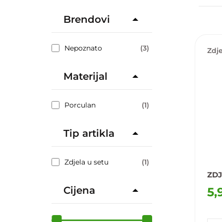
Brendovi
Nepoznato
(3)
Zdj
Materijal
Porculan
(1)
Tip artikla
Zdjela u setu
(1)
ZDJ
Cijena
5,