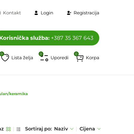
Kontakt
Login
Registracija
Korisnička služba:
+387 35 367 643
0
0
0
Lista želja
Uporedi
Korpa
program
Televizori i dodaci
HORECA program
Mobiteli, t
ulan/keramika
az
|
Sortiraj po:
Naziv
|
Cijena