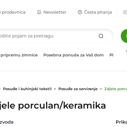
e prodavnica
Newsletter
Česta pitanja
 pripremu zimnice
Posebna ponuda za Vaš dom
Plažni 
Posuđe i kuhinjski tekstil
Posuđe za serviranje
Zdjele porc
jele porculan/keramika
zvoda
Prik