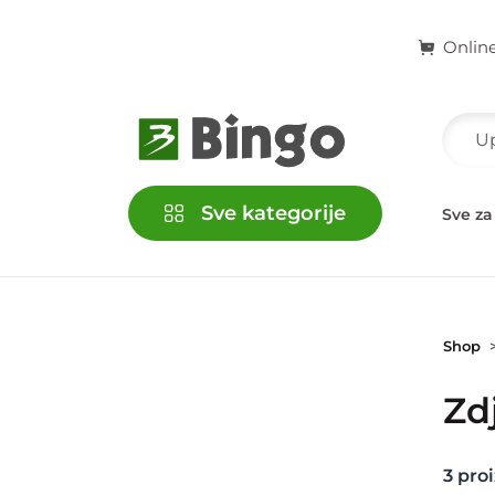
Onlin
Sve kategorije
račke
Kućni ljubimci
Školski i kancelarijski pribor
Sve za
Shop
Zd
3
proi