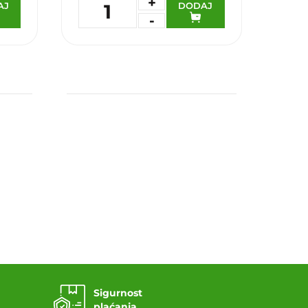
+
AJ
DODAJ
1
-
Dodaj u omiljene
Sigurnost
plaćanja