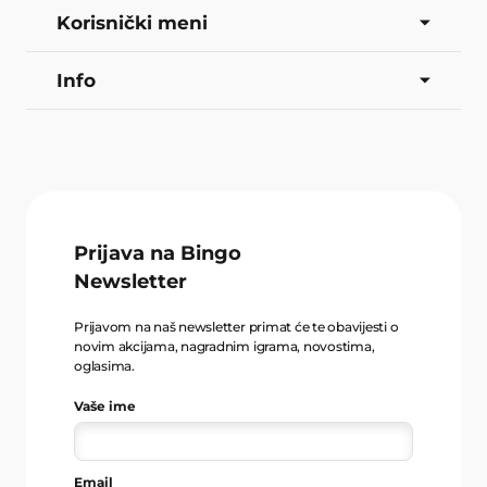
Korisnički meni
Info
Prijava na Bingo
Newsletter
Prijavom na naš newsletter primat će te obavijesti o
novim akcijama, nagradnim igrama, novostima,
oglasima.
Vaše ime
Email