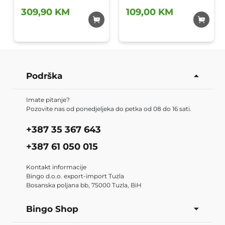
CHANGE/3411172
309,90 KM
109,00 KM
Dodaj u
Dodaj u
omiljene
omiljene
Podrška
Imate pitanje?
Pozovite nas od ponedjeljeka do petka od 08 do 16 sati.
+387 35 367 643
+387 61 050 015
Kontakt informacije
Bingo d.o.o. export-import Tuzla
Bosanska poljana bb, 75000 Tuzla, BiH
Bingo Shop