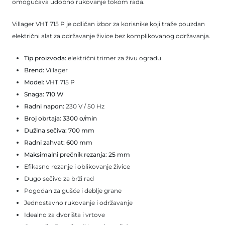
omogućava udobno rukovanje tokom rada.
Villager VHT 715 P je odličan izbor za korisnike koji traže pouzdan
električni alat za održavanje živice bez komplikovanog održavanja.
Tip proizvoda:
električni trimer za živu ogradu
Brend:
Villager
Model:
VHT 715 P
Snaga:
710 W
Radni napon:
230 V / 50 Hz
Broj obrtaja:
3300 o/min
Dužina sečiva:
700 mm
Radni zahvat:
600 mm
Maksimalni prečnik rezanja:
25 mm
Efikasno rezanje i oblikovanje živice
Dugo sečivo za brži rad
Pogodan za gušće i deblje grane
Jednostavno rukovanje i održavanje
Idealno za dvorišta i vrtove