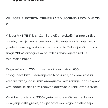
VILLAGER ELEKTRIČNI TRIMER ZA ŽIVU OGRADU 710W VHT 715
P
Villager
VHT 715 P
je snažan i praktičan
električni trimer za živu
ogradu
, namijenjen za precizno oblikovanje i održavanje živica,
grmlja i ukrasnog rastinja u dvorištu i vrtu. Zahvaljujući motoru
snage
710 W
, omogućava pouzdan i ravnomjeran rad uz
minimalan napor.
Dugo sečivo od
700 mm
sa radnim zahvatom
600 mm
omogućava brzo uređivanje većih površina, dok maksimalni
prečnik rezanja od
25 mm
omogućava lako rezanje i debljih grana.
Ovaj model je idealan za redovno održavanje i oblikovanje živice.
Visok broj obrtaja od
3300 o/min
osigurava čist rez i efikasno
uklanjanje viška granja, dok jednostavan i ergonomski dizajn