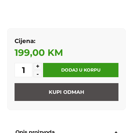
Cijena:
199,00 KM
+
1
DODAJ U KORPU
-
KUPI ODMAH
Opis proizvoda