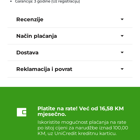
Garancija: 3 godine (Uz registraciju)
Recenzije
Način plaćanja
Dostava
Reklamacija i povrat
Platite na rate! Već od 16,58 KM
mjesečno.
Iskoristite mogućnost plaćanja na rate
po istoj cijeni za narudžbe iznad 100,00
KM, uz UniCredit kreditnu karticu.