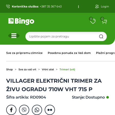
Korisnička služba:
+387 35 367 643
|
Login
0
0
r
Sve za pripremu zimnice
Posebna ponuda za Vaš dom
Plažni prog
Shop
Sve za vaš vrt
Vrtni alat
Trimeri (vrt)
VILLAGER ELEKTRIČNI TRIMER ZA
ŽIVU OGRADU 710W VHT 715 P
Šifra artikla: RD0904
Stanje: