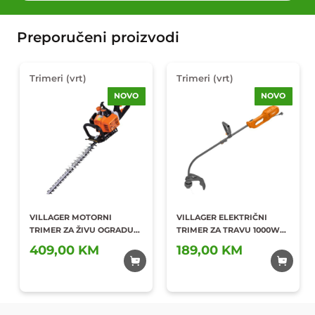
Preporučeni proizvodi
Trimeri (vrt)
Trimeri (vrt)
NOVO
NOVO
VILLAGER MOTORNI
VILLAGER ELEKTRIČNI
TRIMER ZA ŽIVU OGRADU
TRIMER ZA TRAVU 1000W
0,65KW/22,5CC VHPT 27 E
ET 1005
409,00 KM
189,00 KM
Dodaj u
Dodaj u
omiljene
omiljene