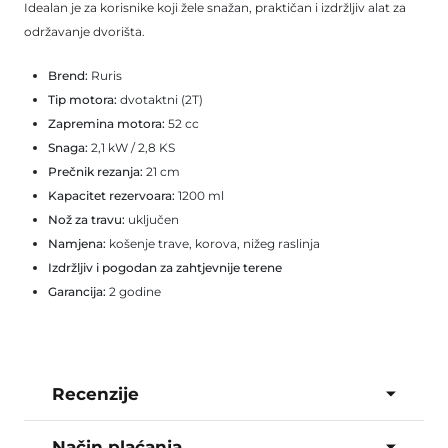
Idealan je za korisnike koji žele snažan, praktičan i izdržljiv alat za
održavanje dvorišta.
Brend:
Ruris
Tip motora:
dvotaktni (2T)
Zapremina motora:
52 cc
Snaga:
2,1 kW / 2,8 KS
Prečnik rezanja:
21 cm
Kapacitet rezervoara:
1200 ml
Nož za travu:
uključen
Namjena:
košenje trave, korova, nižeg raslinja
Izdržljiv i pogodan za zahtjevnije terene
Garancija:
2 godine
Recenzije
Način plaćanja