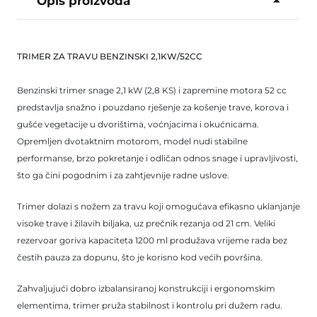
Opis proizvoda
TRIMER ZA TRAVU BENZINSKI 2,1KW/52CC
Benzinski trimer snage 2,1 kW (2,8 KS) i zapremine motora 52 cc
predstavlja snažno i pouzdano rješenje za košenje trave, korova i
gušće vegetacije u dvorištima, voćnjacima i okućnicama.
Opremljen dvotaktnim motorom, model nudi stabilne
performanse, brzo pokretanje i odličan odnos snage i upravljivosti,
što ga čini pogodnim i za zahtjevnije radne uslove.
Trimer dolazi s nožem za travu koji omogućava efikasno uklanjanje
visoke trave i žilavih biljaka, uz prečnik rezanja od 21 cm. Veliki
rezervoar goriva kapaciteta 1200 ml produžava vrijeme rada bez
čestih pauza za dopunu, što je korisno kod većih površina.
Zahvaljujući dobro izbalansiranoj konstrukciji i ergonomskim
elementima, trimer pruža stabilnost i kontrolu pri dužem radu.