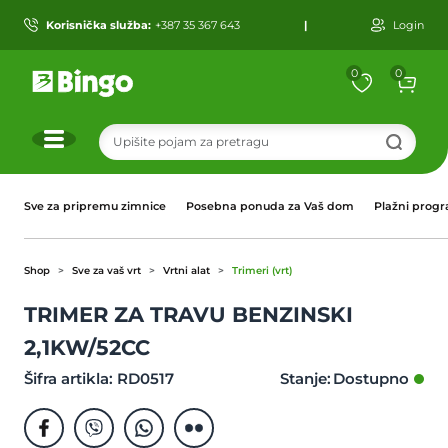
Korisnička služba:
+387 35 367 643
|
Login
0
0
r
Sve za pripremu zimnice
Posebna ponuda za Vaš dom
Plažni prog
Shop
Sve za vaš vrt
Vrtni alat
Trimeri (vrt)
TRIMER ZA TRAVU BENZINSKI
2,1KW/52CC
Šifra artikla: RD0517
Stanje: