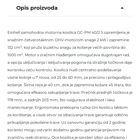
Opis proizvoda
Einhell samohodna motorna kosilica GC-PM 40/2 S opremljena je
snažnim četverotaktnim OHV-motorom snage 2 kW i zapremine
132 cm³, koji pruža izuzetnu snagu za košenje većih površina do
1000 m². Motor s zračnim hlađenjem omogućava dugotrajan rad,
a opcija uključivanja i isključivanja pogona na stražnje točkove daje
korisniku veću kontrolu. Kosilica nudi centralno podešavanje
visine košnje u 7 nivoa, od 25 do 60 mm, za precizno i prilagodljivo
košenje. Širina reza je 40 cm, dok je zapremina košare 45 litara, što
omogućava efikasno sakupljanje trave. Prečnik prednjih točkova je
178 mm, a zadnjih 203 mm, što osigurava stabilnost i lako
manevrisanje. Ergonomska preklopna ručka čini kosilicu lakšom
za korištenje, a visok otvor za izbacivanje trave garantuje odlično
prikupljanje pokošene trave. Uz osnovnu garanciju od 2 godine,
korisnici mogu ostvariti dodatnu godinu garancije prijavom na
zvaničnu web stranicu. Ova kosilica je savršen izbor za efikasno i