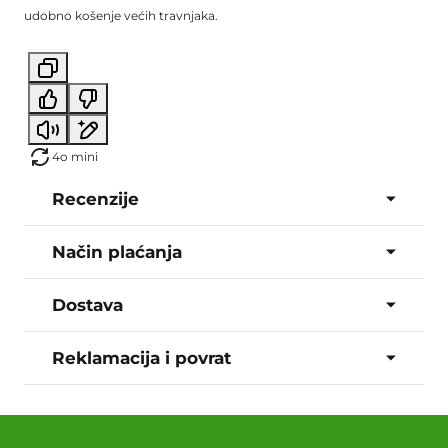
udobno košenje većih travnjaka.
4o mini
Recenzije
Način plaćanja
Dostava
Reklamacija i povrat