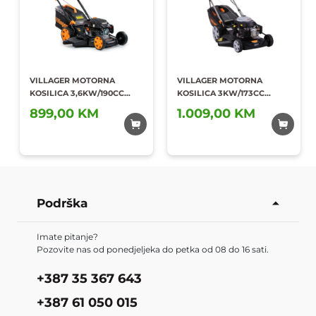
VILLAGER MOTORNA
VILLAGER MOTORNA
KOSILICA 3,6KW/190CC
KOSILICA 3KW/173CC
EAGLE 5111 V
FALCON 5111 T-ES
899,00 KM
1.009,00 KM
Dodaj u
Dodaj u
omiljene
omiljene
Podrška
Imate pitanje?
Pozovite nas od ponedjeljeka do petka od 08 do 16 sati.
+387 35 367 643
+387 61 050 015