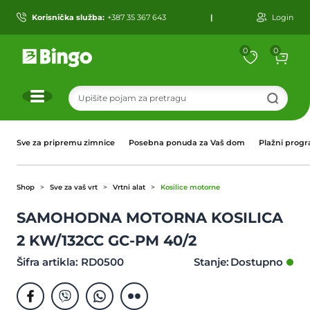
Korisnička služba:
+387 35 367 643
|
Login
0
0
r
Sve za pripremu zimnice
Posebna ponuda za Vaš dom
Plažni prog
Shop
Sve za vaš vrt
Vrtni alat
Kosilice motorne
SAMOHODNA MOTORNA KOSILICA
2 KW/132CC GC-PM 40/2
Šifra artikla: RD0500
Stanje: