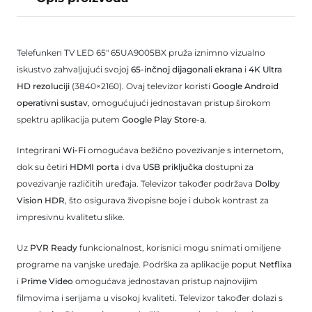
Telefunken TV LED 65" 65UA9005BX pruža iznimno vizualno
iskustvo zahvaljujući svojoj
65-inčnoj dijagonali ekrana
i
4K Ultra
HD rezoluciji
(3840×2160). Ovaj televizor koristi
Google Android
operativni sustav
, omogućujući jednostavan pristup širokom
spektru aplikacija putem
Google Play Store-a
.
Integrirani
Wi-Fi
omogućava bežično povezivanje s internetom,
dok su četiri
HDMI porta
i dva
USB priključka
dostupni za
povezivanje različitih uređaja. Televizor također podržava
Dolby
Vision HDR
, što osigurava živopisne boje i dubok kontrast za
impresivnu kvalitetu slike.
Uz
PVR Ready
funkcionalnost, korisnici mogu snimati omiljene
programe na vanjske uređaje. Podrška za aplikacije poput
Netflixa
i
Prime Video
omogućava jednostavan pristup najnovijim
filmovima i serijama u visokoj kvaliteti. Televizor također dolazi s