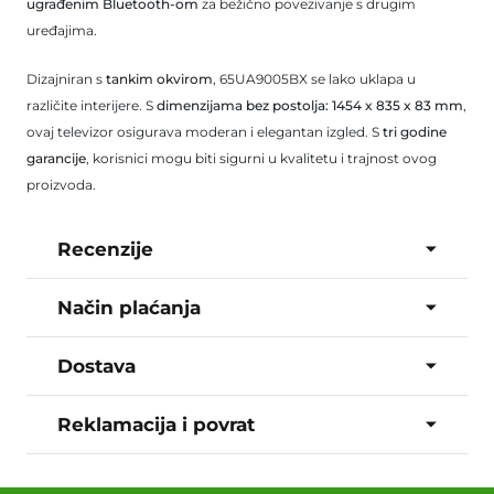
ugrađenim Bluetooth-om
za bežično povezivanje s drugim
uređajima.
Dizajniran s
tankim okvirom
, 65UA9005BX se lako uklapa u
različite interijere. S
dimenzijama bez postolja: 1454 x 835 x 83 mm
,
ovaj televizor osigurava moderan i elegantan izgled. S
tri godine
garancije
, korisnici mogu biti sigurni u kvalitetu i trajnost ovog
proizvoda.
Recenzije
Način plaćanja
Dostava
Reklamacija i povrat