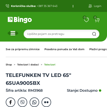
Korisnička služba:
+387 35 367 643
|
Login
0
0
r
Sve za pripremu zimnice
Posebna ponuda za Vaš dom
Plažni prog
Shop
Televizori i dodaci
Televizori
TELEFUNKEN TV LED 65"
65UA9005BX
Šifra artikla: RM3968
Stanje: