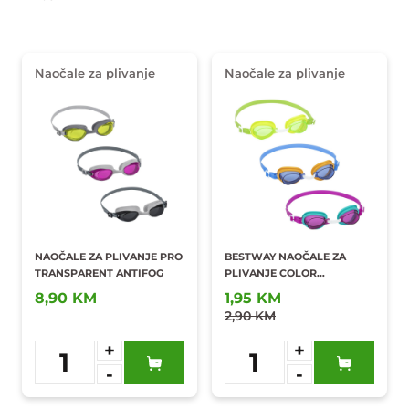
Naočale za plivanje
Naočale za plivanje
NAOČALE ZA PLIVANJE PRO
BESTWAY NAOČALE ZA
TRANSPARENT ANTIFOG
PLIVANJE COLOR
LIGHTNING
8,90 KM
1,95 KM
2,90 KM
+
+
1
1
-
-
Dodaj u
Dodaj u
omiljene
omiljene