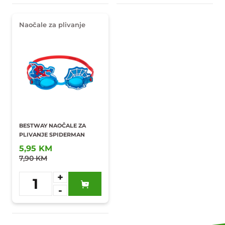
Naočale za plivanje
BESTWAY NAOČALE ZA
PLIVANJE SPIDERMAN
5,95 KM
7,90 KM
+
1
-
Dodaj u
omiljene