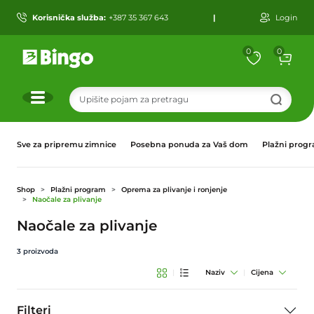
Korisnička služba:
+387 35 367 643
|
Login
0
0
r
Sve za pripremu zimnice
Posebna ponuda za Vaš dom
Plažni prog
Shop
Plažni program
Oprema za plivanje i ronjenje
Naočale za plivanje
Naočale za plivanje
3
proizvoda
|
Naziv
|
Cijena
Filteri