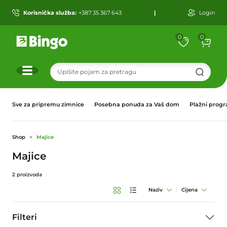
Korisnička služba:
+387 35 367 643
|
Login
0
0
r
Sve za pripremu zimnice
Posebna ponuda za Vaš dom
Plažni prog
Shop
Majice
Majice
2
proizvoda
|
Naziv
|
Cijena
Filteri