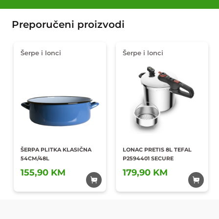
Preporučeni proizvodi
Šerpe i lonci
Šerpe i lonci
ŠERPA PLITKA KLASIČNA
LONAC PRETIS 8L TEFAL
54CM/48L
P2594401 SECURE
Dodaj u
Dodaj u
155,90 KM
179,90 KM
omiljene
omiljene