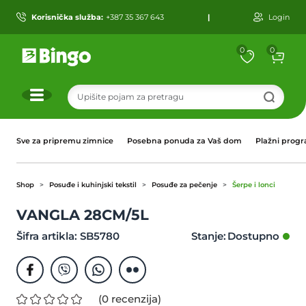
Korisnička služba:
+387 35 367 643
|
Login
0
0
r
Sve za pripremu zimnice
Posebna ponuda za Vaš dom
Plažni prog
Shop
Posuđe i kuhinjski tekstil
Posuđe za pečenje
Šerpe i lonci
VANGLA 28CM/5L
Šifra artikla: SB5780
Stanje:
(0 recenzija)