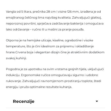
Vangla od 5 litara, prečnika 28 cm i visine 126 mm, izrađena je od
emajliranog čeličnog lima najvišeg kvaliteta. Zahvaljujući glatkoj,
neporoznoj površini, sprječava zadržavanje bakterija i omogućava
lako održavanje – ručno ili u mašini za pranje posuđa.
Otporna je na hemijske uticaje, kiseline, ogrebotine i visoke
temperature, što je čini idealnom za pripremu i skladištenje
hrane.Crvena boja i elegantan dizajn čine je atraktivnim dodatkom
svakoj kuhinji.
Pogodna je za upotrebu na svim vrstama grejnih tijela, uključujući
indukciju. Ergonomske ručice omogućavaju sigurno i udobno
rukovanje. Zahvaljujući ravnomjernom prostiranju toplote, štedi
energiju i pruža optimalne rezultate kuhanja.
Recenzije