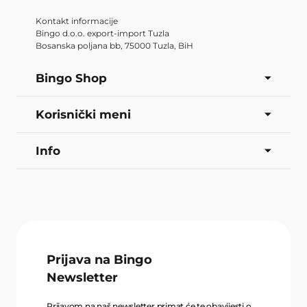
Kontakt informacije
Bingo d.o.o. export-import Tuzla
Bosanska poljana bb, 75000 Tuzla, BiH
Bingo Shop
Korisnički meni
Info
Prijava na Bingo
Newsletter
Prijavom na naš newsletter primat će te obavijesti o