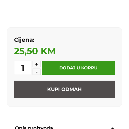
Cijena:
25,50 KM
+
1
DODAJ U KORPU
-
KUPI ODMAH
Opis proizvoda