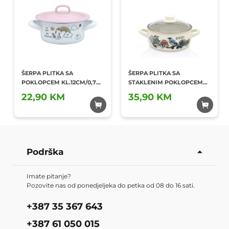
ŠERPA PLITKA SA
ŠERPA PLITKA SA
POKLOPCEM KL.12CM/0,75L
STAKLENIM POKLOPCEM
Dodaj u
Dodaj u
UNICORNS
20CM/2,9L
22,90 KM
35,90 KM
omiljene
omiljene
Podrška
Imate pitanje?
Pozovite nas od ponedjeljeka do petka od 08 do 16 sati.
+387 35 367 643
+387 61 050 015