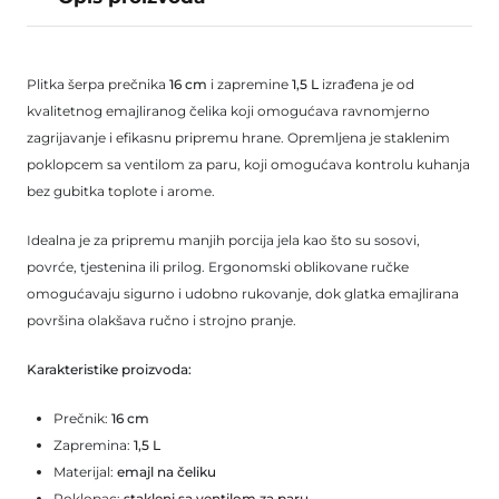
Plitka šerpa prečnika
16 cm
i zapremine
1,5 L
izrađena je od
kvalitetnog emajliranog čelika koji omogućava ravnomjerno
zagrijavanje i efikasnu pripremu hrane. Opremljena je staklenim
poklopcem sa ventilom za paru, koji omogućava kontrolu kuhanja
bez gubitka toplote i arome.
Idealna je za pripremu manjih porcija jela kao što su sosovi,
povrće, tjestenina ili prilog. Ergonomski oblikovane ručke
omogućavaju sigurno i udobno rukovanje, dok glatka emajlirana
površina olakšava ručno i strojno pranje.
Karakteristike proizvoda:
Prečnik:
16 cm
Zapremina:
1,5 L
Materijal:
emajl na čeliku
Poklopac:
stakleni sa ventilom za paru