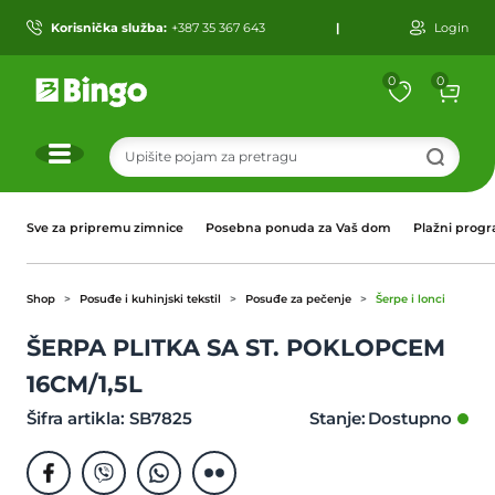
Korisnička služba:
+387 35 367 643
|
Login
0
0
r
Sve za pripremu zimnice
Posebna ponuda za Vaš dom
Plažni prog
Shop
Posuđe i kuhinjski tekstil
Posuđe za pečenje
Šerpe i lonci
ŠERPA PLITKA SA ST. POKLOPCEM
16CM/1,5L
Šifra artikla: SB7825
Stanje: