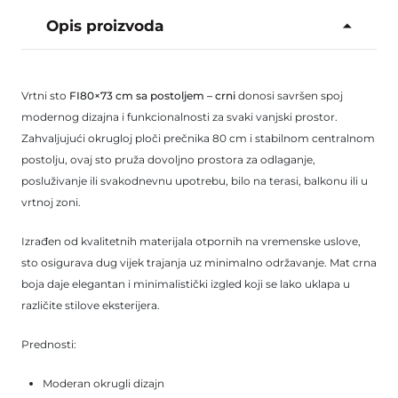
Opis proizvoda
Vrtni sto
FI80×73 cm sa postoljem – crni
donosi savršen spoj
modernog dizajna i funkcionalnosti za svaki vanjski prostor.
Zahvaljujući okrugloj ploči prečnika 80 cm i stabilnom centralnom
postolju, ovaj sto pruža dovoljno prostora za odlaganje,
posluživanje ili svakodnevnu upotrebu, bilo na terasi, balkonu ili u
vrtnoj zoni.
Izrađen od kvalitetnih materijala otpornih na vremenske uslove,
sto osigurava dug vijek trajanja uz minimalno održavanje. Mat crna
boja daje elegantan i minimalistički izgled koji se lako uklapa u
različite stilove eksterijera.
Prednosti:
Moderan okrugli dizajn