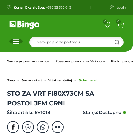
Korisnička služba:
+387 35 367 643
|
Login
0
0
r
Sve za pripremu zimnice
Posebna ponuda za Vaš dom
Plažni prog
Shop
Sve za vaš vrt
Vrtni namještaj
Stolovi za vrt
STO ZA VRT FI80X73CM SA
POSTOLJEM CRNI
Šifra artikla: SV1018
Stanje: