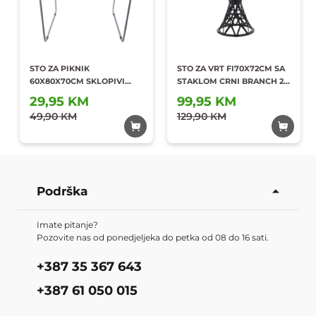
STO ZA PIKNIK
STO ZA VRT FI70X72CM SA
60X80X70CM SKLOPIVI
STAKLOM CRNI BRANCH 2-1
ANTRACIT
YH-616
29,95 KM
99,95 KM
Dodaj u
Dodaj u
49,90 KM
omiljene
129,90 KM
omiljene
Podrška
Imate pitanje?
Pozovite nas od ponedjeljeka do petka od 08 do 16 sati.
+387 35 367 643
+387 61 050 015