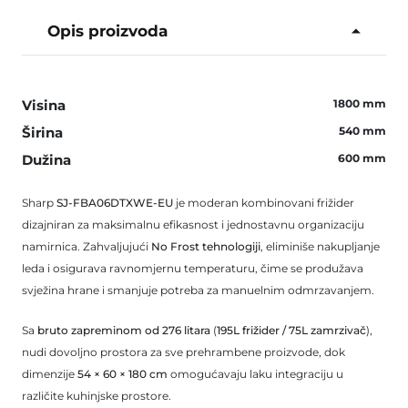
Opis proizvoda
Visina
1800 mm
Širina
540 mm
Dužina
600 mm
Sharp
SJ-FBA06DTXWE-EU
je moderan kombinovani frižider
dizajniran za maksimalnu efikasnost i jednostavnu organizaciju
namirnica. Zahvaljujući
No Frost tehnologiji
, eliminiše nakupljanje
leda i osigurava ravnomjernu temperaturu, čime se produžava
svježina hrane i smanjuje potreba za manuelnim odmrzavanjem.
Sa
bruto zapreminom od 276 litara
(
195L frižider / 75L zamrzivač
),
nudi dovoljno prostora za sve prehrambene proizvode, dok
dimenzije
54 × 60 × 180 cm
omogućavaju laku integraciju u
različite kuhinjske prostore.