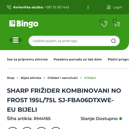
Korisnička služba:
+387 35 367 643
|
Login
0
0
r
Sve za pripremu zimnice
Posebna ponuda za Vaš dom
Plažni prog
Shop
Bijela tehnika
Frižideri i zamrzivači
Frižideri
SHARP FRIŽIDER KOMBINOVANI NO
FROST 195L/75L SJ-FBA06DTXWE-
EU BIJELI
Šifra artikla: RM4165
Stanje: