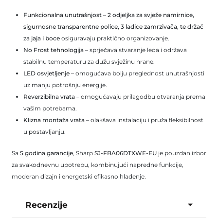
Funkcionalna unutrašnjost
–
2 odjeljka za svježe namirnice,
sigurnosne transparentne police, 3 ladice zamrzivača, te držač
za jaja i boce
osiguravaju praktično organizovanje.
No Frost tehnologija
– sprječava stvaranje leda i održava
stabilnu temperaturu za dužu svježinu hrane.
LED osvjetljenje
– omogućava bolju preglednost unutrašnjosti
uz manju potrošnju energije.
Reverzibilna vrata
– omogućavaju prilagodbu otvaranja prema
vašim potrebama.
Klizna montaža vrata
– olakšava instalaciju i pruža fleksibilnost
u postavljanju.
Sa
5 godina garancije
, Sharp
SJ-FBA06DTXWE-EU
je pouzdan izbor
za svakodnevnu upotrebu, kombinujući napredne funkcije,
moderan dizajn i energetski efikasno hlađenje.
Recenzije