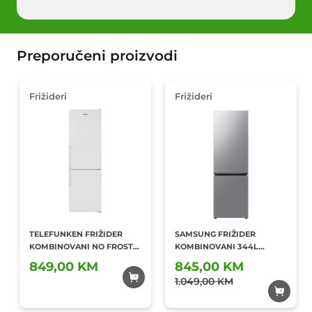
Preporučeni proizvodi
Frižideri
Frižideri
TELEFUNKEN FRIŽIDER
SAMSUNG FRIŽIDER
KOMBINOVANI NO FROST
KOMBINOVANI 344L
215L/100L TF-366A/TF-379A
RB34C602ES9-EK REFINED
849,00 KM
845,00 KM
Dodaj u
Dodaj u
INOX
omiljene
1.049,00 KM
omiljene