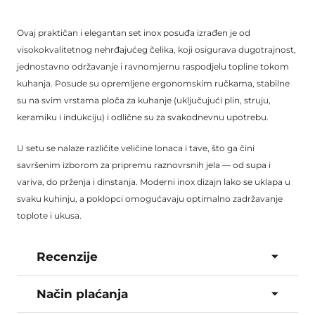
Ovaj praktičan i elegantan set inox posuđa izrađen je od
visokokvalitetnog nehrđajućeg čelika, koji osigurava dugotrajnost,
jednostavno održavanje i ravnomjernu raspodjelu topline tokom
kuhanja. Posude su opremljene ergonomskim ručkama, stabilne
su na svim vrstama ploča za kuhanje (uključujući plin, struju,
keramiku i indukciju) i odlične su za svakodnevnu upotrebu.
U setu se nalaze različite veličine lonaca i tave, što ga čini
savršenim izborom za pripremu raznovrsnih jela — od supa i
variva, do prženja i dinstanja. Moderni inox dizajn lako se uklapa u
svaku kuhinju, a poklopci omogućavaju optimalno zadržavanje
toplote i ukusa.
Recenzije
Način plaćanja