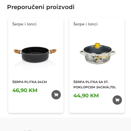
Preporučeni proizvodi
Šerpe i lonci
Šerpe i lonci
ŠERPA PLITKA 24CM
ŠERPA PLITKA SA ST.
POKLOPCEM 24CM/4,75L
46,90 KM
44,90 KM
Dodaj u
Dodaj u
omiljene
omiljene