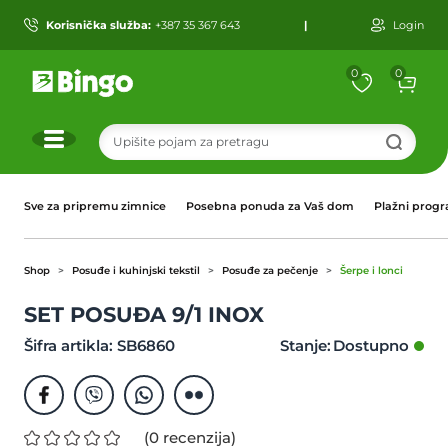
Korisnička služba:
+387 35 367 643
|
Login
0
0
r
Sve za pripremu zimnice
Posebna ponuda za Vaš dom
Plažni prog
Shop
Posuđe i kuhinjski tekstil
Posuđe za pečenje
Šerpe i lonci
SET POSUĐA 9/1 INOX
Šifra artikla: SB6860
Stanje:
(0 recenzija)