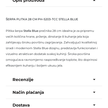
Opis proizvoda
ŠERPA PLITKA 28 CM PH-5203-TCC STELLA BLUE
Plitka šerpa
Stella Blue
prečnika 28 cm idealna je za pripremu
većih količina hrane, prženje, dinstanje ili kuhanje jela koja
zahtijevaju široku površinu zagrijavanja. Zahvaljujući kvalitetnoj
izradi i modernom Stella Blue dizajnu, predstavlja funkcionalan i
vizuelno atraktivan dodatak svakoj kuhinji. Široka površina
omogućava ravnomjerno raspoređivanje toplote, što doprinosi
efikasnijem kuhanju i boljem ukusu jela.
Recenzije
Način plaćanja
Dostava