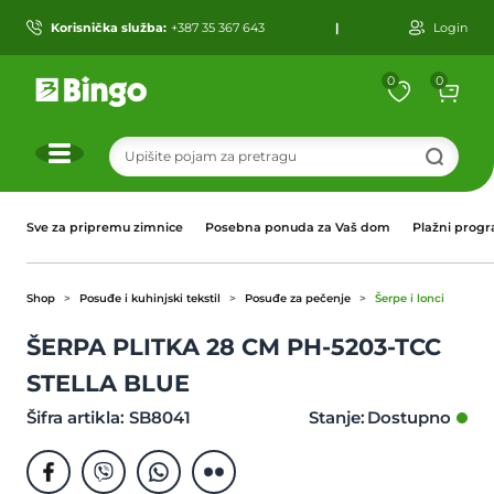
Korisnička služba:
+387 35 367 643
|
Login
0
0
r
Sve za pripremu zimnice
Posebna ponuda za Vaš dom
Plažni prog
Shop
Posuđe i kuhinjski tekstil
Posuđe za pečenje
Šerpe i lonci
ŠERPA PLITKA 28 CM PH-5203-TCC
STELLA BLUE
Šifra artikla: SB8041
Stanje: