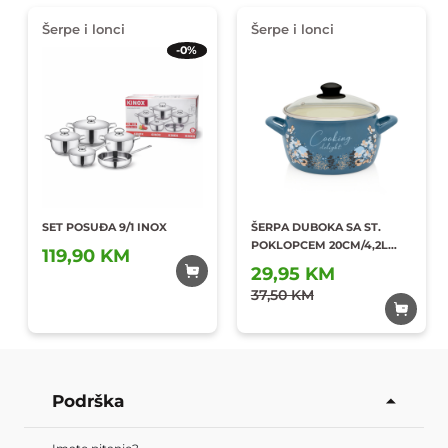
Šerpe i lonci
Šerpe i lonci
-0%
SET POSUĐA 9/1 INOX
ŠERPA DUBOKA SA ST.
POKLOPCEM 20CM/4,2L
119,90 KM
PRINC
29,95 KM
Dodaj u
Dodaj u
omiljene
37,50 KM
omiljene
Podrška