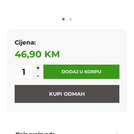
Cijena:
46,90 KM
+
1
DODAJ U KORPU
-
KUPI ODMAH