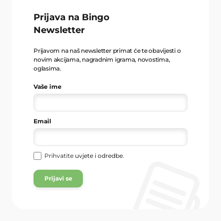
Prijava na Bingo
Newsletter
Prijavom na naš newsletter primat će te obavijesti o
novim akcijama, nagradnim igrama, novostima,
oglasima.
Vaše ime
Email
Prihvatite
uvjete i odredbe
.
Prijavi se