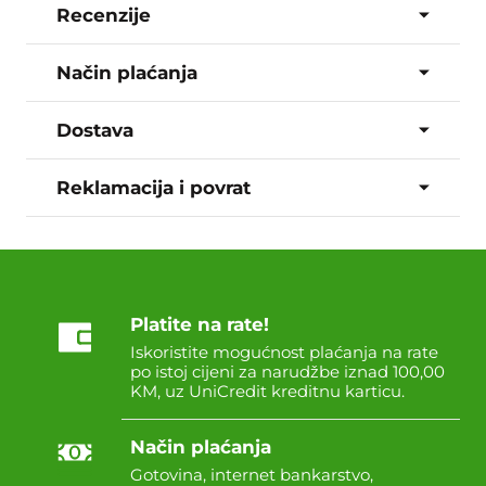
Recenzije
Način plaćanja
Dostava
Reklamacija i povrat
Platite na rate!
Iskoristite mogućnost plaćanja na rate
po istoj cijeni za narudžbe iznad 100,00
KM, uz UniCredit kreditnu karticu.
Način plaćanja
Gotovina, internet bankarstvo,