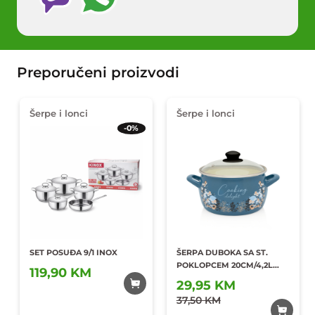
Preporučeni proizvodi
Šerpe i lonci
Šerpe i lonci
-0%
SET POSUĐA 9/1 INOX
ŠERPA DUBOKA SA ST.
POKLOPCEM 20CM/4,2L
119,90 KM
PRINC
29,95 KM
Dodaj u
Dodaj u
omiljene
37,50 KM
omiljene