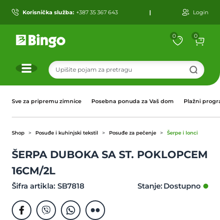
Korisnička služba:
+387 35 367 643
|
Login
0
0
r
Sve za pripremu zimnice
Posebna ponuda za Vaš dom
Plažni prog
Shop
Posuđe i kuhinjski tekstil
Posuđe za pečenje
Šerpe i lonci
ŠERPA DUBOKA SA ST. POKLOPCEM
16CM/2L
Šifra artikla: SB7818
Stanje: