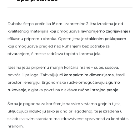
Duboka šerpa prečnika
16 cm
i zapremine
2 litra
izrađena je od
kvalitetnog materijala koji omogućava
ravnomjerno zagrijavanje
i
efikasnu pripremu obroka. Opremljena je
staklenim poklopcem
koji omogućava pregled nad kuhanjem bez potrebe za
otvaranjem, čime se zadržava toplota i aroma jela.
Idealna je za pripremu manjih količina hrane – supe, sosova,
povrća ili priloga. Zahvaljujući
kompaktnim dimenzijama
, štedi
prostor i energiju. Ergonomske ručke omogućavaju
sigurno
rukovanje
, a glatka površina olakšava
ručno i strojno pranje
.
Šerpa je pogodna za korištenje na svim vrstama grejnih tijela,
uključujući
indukciju
(ako je dno prilagođeno), te je izrađena u
skladu sa svim standardima zdravstvene ispravnosti za kontakt s
hranom.