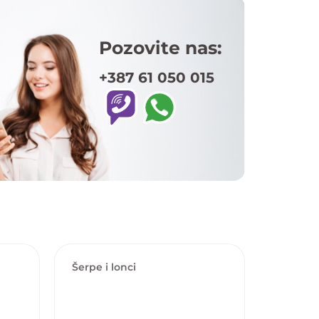
Pozovite nas:
+387 61 050 015
Šerpe i lonci
Šerpe i 