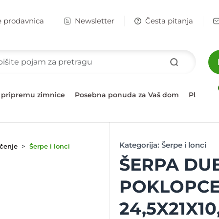
e prodavnica
Newsletter
Česta pitanja
 pripremu zimnice
Posebna ponuda za Vaš dom
Plažni 
Kategorija:
Šerpe i lonci
čenje
Šerpe i lonci
ŠERPA DU
POKLOPC
24,5X21X10