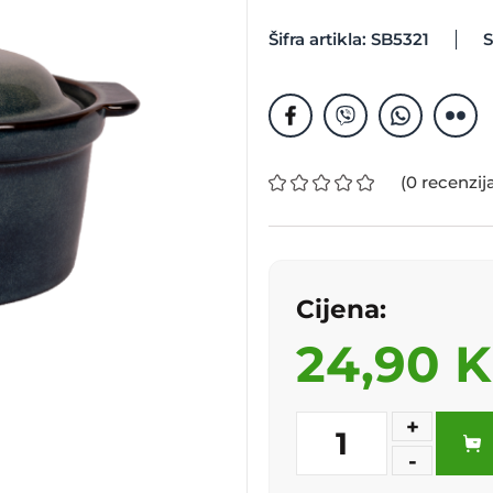
Šifra artikla: SB5321
S
(0 recenzij
Cijena:
24,90 
+
1
-