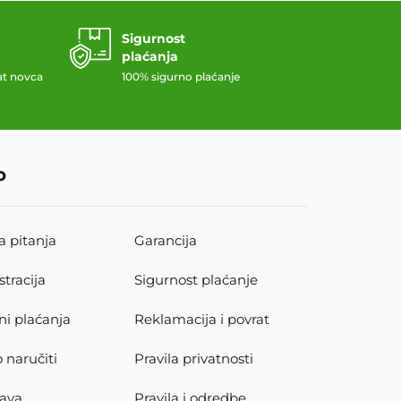
Sigurnost
plaćanja
at novca
100% sigurno plaćanje
o
a pitanja
Garancija
stracija
Sigurnost plaćanje
ni plaćanja
Reklamacija i povrat
 naručiti
Pravila privatnosti
ava
Pravila i odredbe