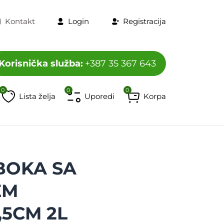
Kontakt
Login
Registracija
Korisnička služba:
+387 35 367 643
0
0
0
Lista želja
Uporedi
Korpa
program
Televizori i dodaci
HORECA program
Mobiteli, t
BOKA SA
EM
,5CM 2L