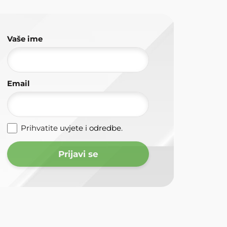
Vaše ime
Email
Prihvatite
uvjete i odredbe
.
Prijavi se