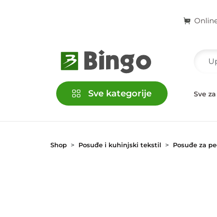
Onlin
Sve kategorije
račke
Kućni ljubimci
Školski i kancelarijski pribor
Sve za
Shop
Posuđe i kuhinjski tekstil
Posuđe za pe