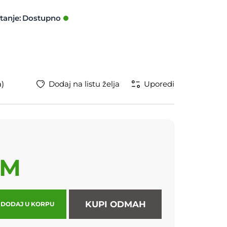
tanje:
a)
Dodaj na listu želja
Uporedi
KM
KUPI ODMAH
DODAJ U KORPU