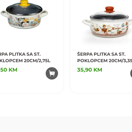
PA PLITKA SA ST.
ŠERPA PLITKA SA ST.
KLOPCEM 20CM/2,75L
POKLOPCEM 20CM/3,3
PRINC 180046/178802
,50 KM
35,90 KM
odaj u omiljene
Dodaj u omiljene