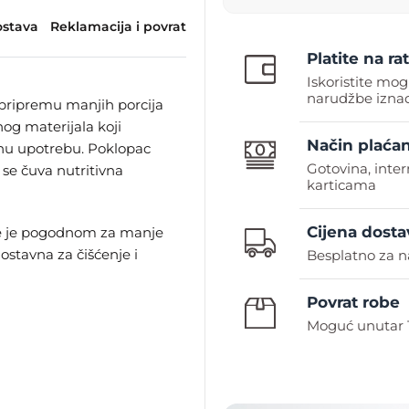
stava
Reklamacija i povrat
Platite na rat
Iskoristite mog
narudžbe iznad
 pripremu manjih porcija
tnog materijala koji
Način plaćan
jnu upotrebu. Poklopac
Gotovina, inte
se čuva nutritivna
karticama
Cijena dosta
ne je pogodnom za manje
ostavna za čišćenje i
Besplatno za n
Povrat robe
Moguć unutar 