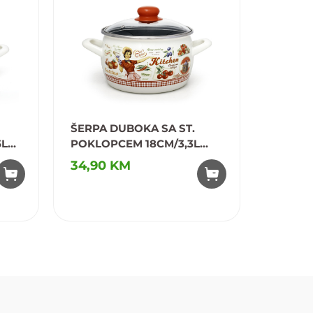
ŠERPA DUBOKA SA ST.
ŠERPA 
5L
POKLOPCEM 18CM/3,3L
POKLOP
PRINC 178811
PRINC
34,90 KM
23,95
31,90 K
Dodaj u omiljene
Dodaj u