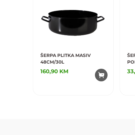
ŠERPA PLITKA MASIV
ŠER
48CM/30L
PO
160,90 KM
33
Dodaj u omiljene
D