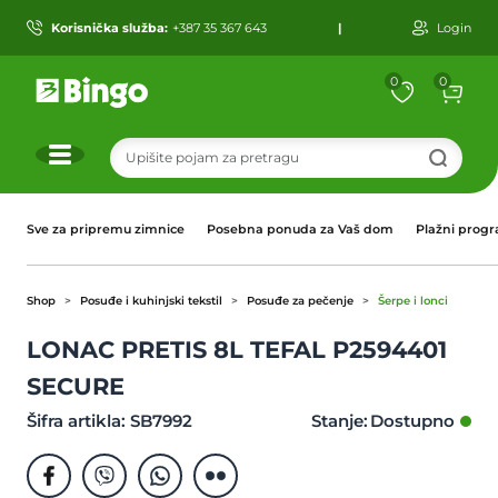
Korisnička služba:
+387 35 367 643
|
Login
0
0
r
Sve za pripremu zimnice
Posebna ponuda za Vaš dom
Plažni prog
Shop
Posuđe i kuhinjski tekstil
Posuđe za pečenje
Šerpe i lonci
LONAC PRETIS 8L TEFAL P2594401
SECURE
Šifra artikla: SB7992
Stanje: