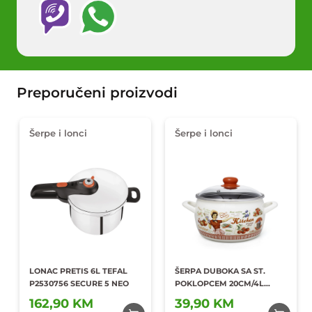
Preporučeni proizvodi
Šerpe i lonci
Šerpe i lonci
LONAC PRETIS 6L TEFAL
ŠERPA DUBOKA SA ST.
P2530756 SECURE 5 NEO
POKLOPCEM 20CM/4L
PRINC 178812
162,90 KM
39,90 KM
Dodaj u
Dodaj u