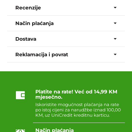
Recenzije
Način plaćanja
Dostava
Reklamacija i povrat
Platite na rate! Već od 14,99 KM
mjesečno.
Iskoristite mogućnost plaćanja na rate
po istoj cijeni za narudžbe iznad 100,00
KM, uz UniCredit kreditnu karticu.
Način plaćanja