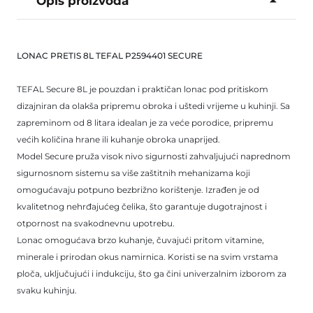
Opis proizvoda
LONAC PRETIS 8L TEFAL P2594401 SECURE
TEFAL Secure 8L je pouzdan i praktičan lonac pod pritiskom
dizajniran da olakša pripremu obroka i uštedi vrijeme u kuhinji. Sa
zapreminom od 8 litara idealan je za veće porodice, pripremu
većih količina hrane ili kuhanje obroka unaprijed.
Model Secure pruža visok nivo sigurnosti zahvaljujući naprednom
sigurnosnom sistemu sa više zaštitnih mehanizama koji
omogućavaju potpuno bezbrižno korištenje. Izrađen je od
kvalitetnog nehrđajućeg čelika, što garantuje dugotrajnost i
otpornost na svakodnevnu upotrebu.
Lonac omogućava brzo kuhanje, čuvajući pritom vitamine,
minerale i prirodan okus namirnica. Koristi se na svim vrstama
ploča, uključujući i indukciju, što ga čini univerzalnim izborom za
svaku kuhinju.