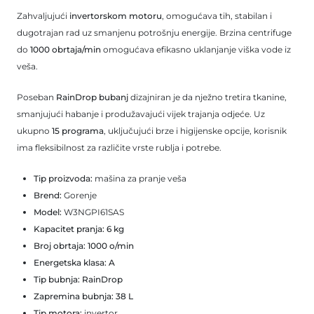
Zahvaljujući
invertorskom motoru
, omogućava tih, stabilan i
dugotrajan rad uz smanjenu potrošnju energije. Brzina centrifuge
do
1000 obrtaja/min
omogućava efikasno uklanjanje viška vode iz
veša.
Poseban
RainDrop bubanj
dizajniran je da nježno tretira tkanine,
smanjujući habanje i produžavajući vijek trajanja odjeće. Uz
ukupno
15 programa
, uključujući brze i higijenske opcije, korisnik
ima fleksibilnost za različite vrste rublja i potrebe.
Tip proizvoda:
mašina za pranje veša
Brend:
Gorenje
Model:
W3NGPI61SAS
Kapacitet pranja:
6 kg
Broj obrtaja:
1000 o/min
Energetska klasa:
A
Tip bubnja:
RainDrop
Zapremina bubnja:
38 L
Tip motora:
invertor