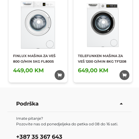
FINLUX MAŠINA ZA VEŠ
TELEFUNKEN MAŠINA ZA
800 O/MIN 5KG FL8005
VEŠ 1200 O/MIN 8KG TF1208
Dodaj u
Dodaj u
449,00 KM
649,00 KM
omiljene
omiljene
Podrška
Imate pitanje?
Pozovite nas od ponedjeljeka do petka od 08 do 16 sati.
+387 35 367 643