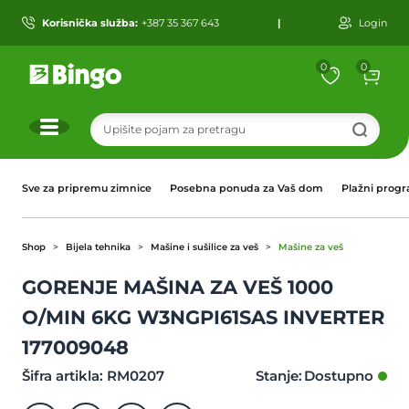
Korisnička služba:
+387 35 367 643
|
Login
0
0
r
Sve za pripremu zimnice
Posebna ponuda za Vaš dom
Plažni prog
Shop
Bijela tehnika
Mašine i sušilice za veš
Mašine za veš
GORENJE MAŠINA ZA VEŠ 1000
O/MIN 6KG W3NGPI61SAS INVERTER
177009048
Šifra artikla: RM0207
Stanje: