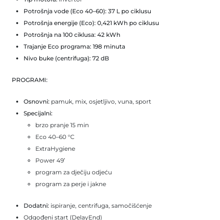
Potrošnja vode (Eco 40–60):
37 L po ciklusu
Potrošnja energije (Eco):
0,421 kWh po ciklusu
Potrošnja na 100 ciklusa:
42 kWh
Trajanje Eco programa:
198 minuta
Nivo buke (centrifuga):
72 dB
PROGRAMI:
Osnovni:
pamuk, mix, osjetljivo, vuna, sport
Specijalni:
brzo pranje 15 min
Eco 40–60 °C
ExtraHygiene
Power 49’
program za dječiju odjeću
program za perje i jakne
Dodatni:
ispiranje, centrifuga, samočišćenje
Odgođeni start (DelayEnd)