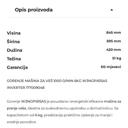
Opis proizvoda
Visina
845 mm
Širina
595 mm
Dužina
420 mm
Težina
51 kg
Garancija
60-mjeseci
GORENJE MAŠINA ZA VEŠ 1000 O/MIN 6KG W3NGPI61SAS
INVERTER 177009048
Gorenje
W3NGPI61SAS
je pouzdana i energetski efikasna
mašina za
pranje veša
, idealna za svakodnevnu upotrebu u domaćinstvu. Sa
kapacitetom od
6 kg
, predstavlja praktično rješenje za manje i
srednje porodice.