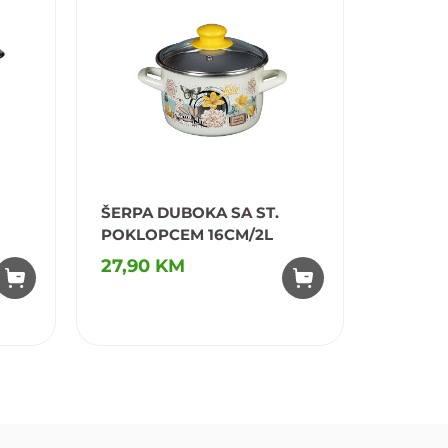
ŠERPA DUBOKA SA ST.
ŠERPA
POKLOPCEM 16CM/2L
DRŠKO
27,90 KM
31,50
Dodaj u omiljene
Dodaj u