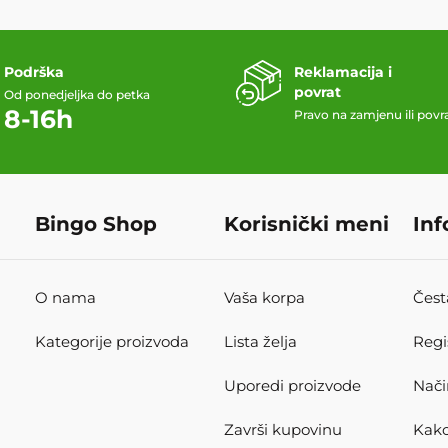
Podrška
Reklamacija i
povrat
Od ponedjeljka do petka
8-16h
Pravo na zamjenu ili povr
Bingo Shop
Korisnički meni
Inf
O nama
Vaša korpa
Čest
Kategorije proizvoda
Lista želja
Regi
Uporedi proizvode
Nači
Završi kupovinu
Kako