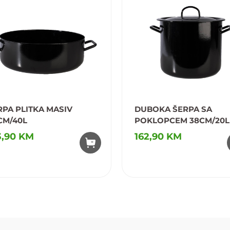
RPA PLITKA MASIV
DUBOKA ŠERPA SA
CM/40L
POKLOPCEM 38CM/20L
3,90 KM
162,90 KM
odaj u omiljene
Dodaj u omiljene