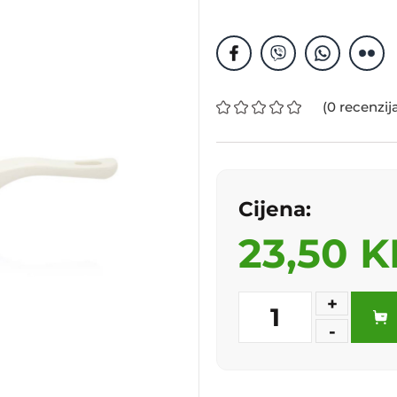
(0 recenzij
Cijena:
23,50 
+
1
-