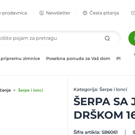
e prodavnica
Newsletter
Česta pitanja
 pripremu zimnice
Posebna ponuda za Vaš dom
Plažni 
Kategorija:
Šerpe i lonci
čenje
Šerpe i lonci
ŠERPA SA
DRŠKOM 16
Šifra artikla: SB6061
S