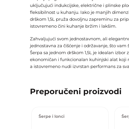
uključujući indukcijske, električne i plinske pl
fleksibilnost u kuhanju. Iako je manjih dimenz
drškom 1,5L pruža dovoljnu zapreminu za prip
istovremeno čini kuhanje bržim i lakšim.
Zahvaljujući svom jednostavnom, ali elegantno
jednostavna za čišćenje i održavanje, što vam š
Šerpa sa jednom drškom 1,5L je idealan izbor za
ekonomičan i funkcionalan kuhinjski alat koji
a istovremeno nudi izvrstan performans za s
Preporučeni proizvodi
Šerpe i lonci
Šer