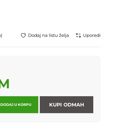
a)
Dodaj na listu želja
Uporedi
KM
KUPI ODMAH
DODAJ U KORPU