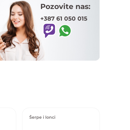
Pozovite nas:
+387 61 050 015
Šerpe i lonci
Šerpe i 