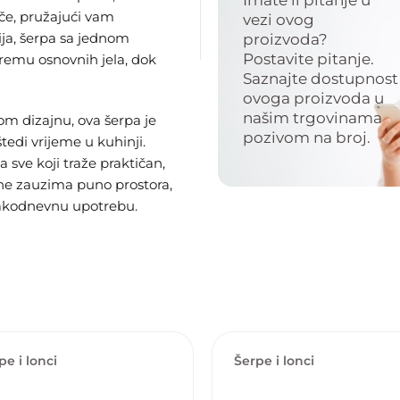
Imate li pitanje u
oče, pružajući vam
vezi ovog
ija, šerpa sa jednom
proizvoda?
Postavite pitanje.
remu osnovnih jela, dok
Saznajte dostupnost
ovoga proizvoda u
našim trgovinama
m dizajnu, ova šerpa je
pozivom na broj.
tedi vrijeme u kuhinji.
 sve koji traže praktičan,
 ne zauzima puno prostora,
vakodnevnu upotrebu.
pe i lonci
Šerpe i lonci