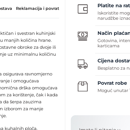
Platite na rat
stava
Reklamacija i povrat
Iskoristite mog
narudžbe iznad
Način plaćan
tičan i svestran kuhinjski
mu manjih količina hrane.
Gotovina, inte
karticama
ostavne obroke za dvoje ili
anje uz minimalnu količinu
Cijena dosta
Besplatno za n
pa osigurava ravnomjerno
evanje i omogućava
Povrat robe
gonomična drška omogućava
Moguć unutar 
m za korištenje, čak i kada
a da šerpa zauzima
nim izborom za manje
nje.
a kuhalnih ploča,