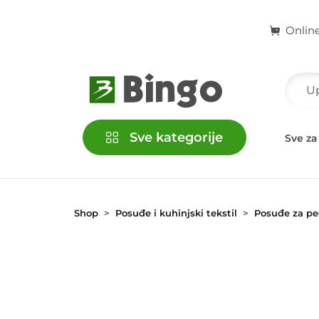
Onlin
Sve kategorije
račke
Kućni ljubimci
Školski i kancelarijski pribor
Sve za
Shop
Posuđe i kuhinjski tekstil
Posuđe za pe