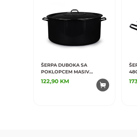
ŠERPA DUBOKA SA
ŠE
POKLOPCEM MASIV
48
34CM/15,5L
122,90 KM
17
Dodaj u omiljene
D