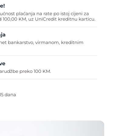
e!
ućnost plaćanja na rate po istoj cijeni za
 100,00 KM, uz UniCredit kreditnu karticu.
ja
rnet bankarstvo, virmanom, kreditnim
ve
arudžbe preko 100 KM.
15 dana