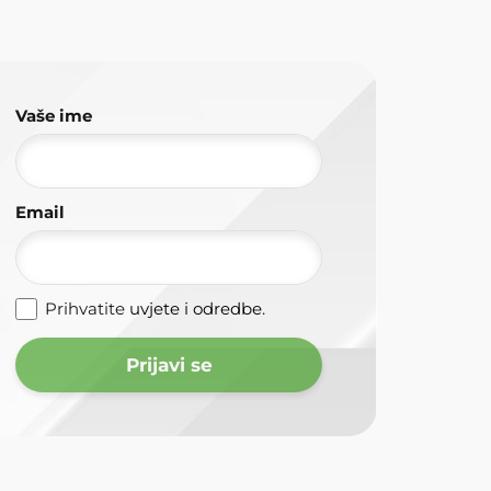
Vaše ime
Email
Prihvatite
uvjete i odredbe
.
Prijavi se