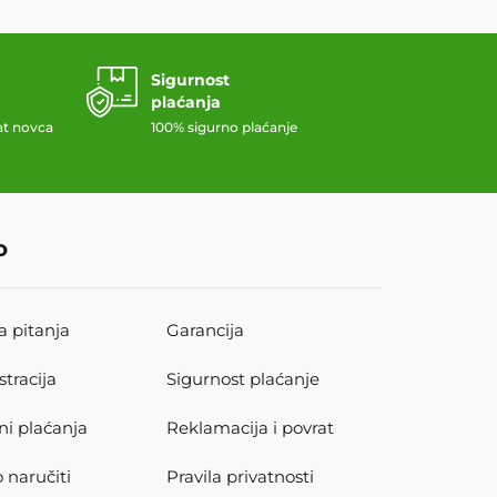
Sigurnost
plaćanja
at novca
100% sigurno plaćanje
o
a pitanja
Garancija
stracija
Sigurnost plaćanje
ni plaćanja
Reklamacija i povrat
 naručiti
Pravila privatnosti