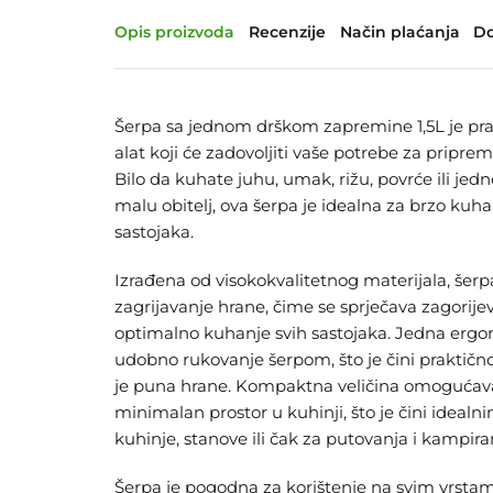
Opis proizvoda
Recenzije
Način plaćanja
Do
Šerpa sa jednom drškom zapremine 1,5L je prak
alat koji će zadovoljiti vaše potrebe za pripre
Bilo da kuhate juhu, umak, rižu, povrće ili jedn
malu obitelj, ova šerpa je idealna za brzo kuh
sastojaka.
Izrađena od visokokvalitetnog materijala, šer
zagrijavanje hrane, čime se sprječava zagorij
optimalno kuhanje svih sastojaka. Jedna er
udobno rukovanje šerpom, što je čini praktično
je puna hrane. Kompaktna veličina omogućav
minimalan prostor u kuhinji, što je čini ideal
kuhinje, stanove ili čak za putovanja i kampira
Šerpa je pogodna za korištenje na svim vrstam