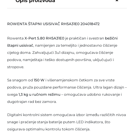
Opis proizvoda
ROWENTA ŠTAPNI USISIVAČ RH5A31E0 204018472
Rowenta
X‑Pert 5.80 RH5A31E0
je praktičan i svestran
bežični
štapni usisivač
, namijenjen za temeljito i jednostavno čišćenje
cijelog doma. Zahvaljujući 3u1 dizajnu, omogućava čišćenje
podova, namještaja i teško dostupnih površina, uključujući i
stropove.
Sa snagom od
150 W
i višenamjenskom četkom za sve vrste
podova, pruža pouzdane performanse čišćenja. Ultra lagan dizajn –
svega
1,3 kg u ručnom režimu
– omogućava udobno rukovanje i
dugotrajan rad bez zamora.
Digitalni kontrolni sistem omogućava izbor između različitih nivoa
snage i praćenje stanja baterije putem LED indikatora, što
osigurava optimalnu kontrolu tokom čišćenja.