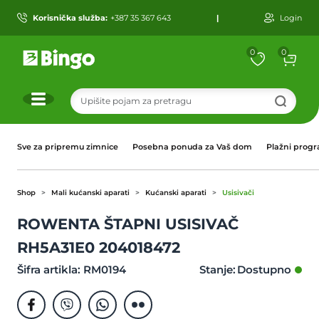
Korisnička služba:
+387 35 367 643
|
Login
0
0
r
Sve za pripremu zimnice
Posebna ponuda za Vaš dom
Plažni prog
Shop
Mali kućanski aparati
Kućanski aparati
Usisivači
ROWENTA ŠTAPNI USISIVAČ
RH5A31E0 204018472
Šifra artikla: RM0194
Stanje: