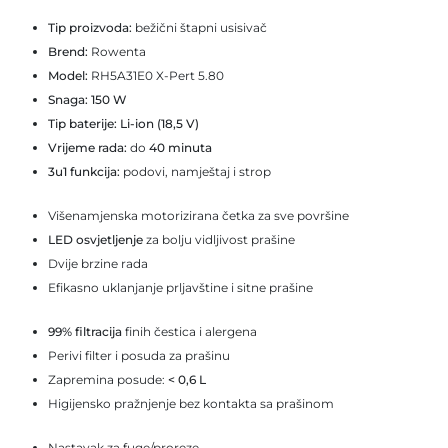
Tip proizvoda:
bežični štapni usisivač
Brend:
Rowenta
Model:
RH5A31E0 X‑Pert 5.80
Snaga:
150 W
Tip baterije:
Li‑ion (18,5 V)
Vrijeme rada:
do
40 minuta
3u1 funkcija:
podovi, namještaj i strop
Višenamjenska motorizirana četka za sve površine
LED osvjetljenje
za bolju vidljivost prašine
Dvije brzine rada
Efikasno uklanjanje prljavštine i sitne prašine
99% filtracija
finih čestica i alergena
Perivi filter i posuda za prašinu
Zapremina posude:
< 0,6 L
Higijensko pražnjenje bez kontakta sa prašinom
Nastavak za fuge/proreze