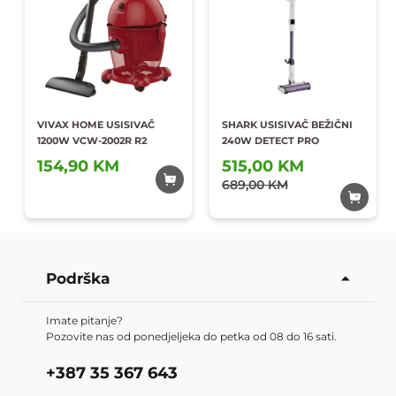
VIVAX HOME USISIVAČ
SHARK USISIVAČ BEŽIČNI
1200W VCW-2002R R2
240W DETECT PRO
154,90 KM
515,00 KM
Dodaj u
Dodaj u
omiljene
689,00 KM
omiljene
Podrška
Imate pitanje?
Pozovite nas od ponedjeljeka do petka od 08 do 16 sati.
+387 35 367 643