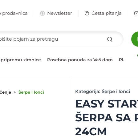
e prodavnica
Newsletter
Česta pitanja
 pripremu zimnice
Posebna ponuda za Vaš dom
Plažni 
Kategorija:
Šerpe i lonci
čenje
Šerpe i lonci
EASY STAR
ŠERPA SA
24CM