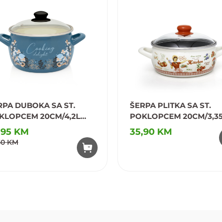
RPA DUBOKA SA ST.
ŠERPA PLITKA SA ST.
KLOPCEM 20CM/4,2L
POKLOPCEM 20CM/3,3
INC
PRINC 180046/178802
,95 KM
35,90 KM
50 KM
odaj u omiljene
Dodaj u omiljene