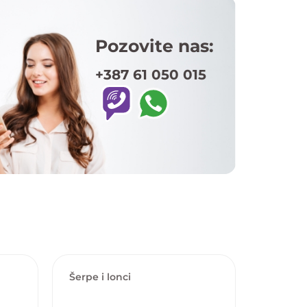
Pozovite nas:
+387 61 050 015
Šerpe i lonci
Šerpe i 