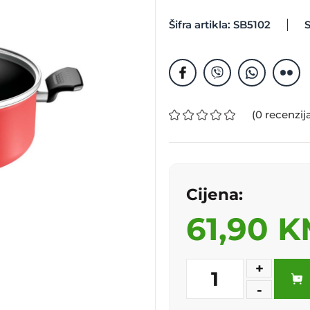
Šifra artikla: SB5102
S
(0 recenzij
Cijena:
61,90 
+
1
-