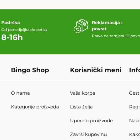
Podrška
Reklamacija i
povrat
Od ponedjeljka do petka
8-16h
Pravo na zamjenu ili povr
Bingo Shop
Korisnički meni
Inf
O nama
Vaša korpa
Čest
Kategorije proizvoda
Lista želja
Regi
Uporedi proizvode
Nači
Završi kupovinu
Kako