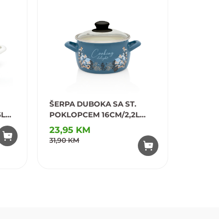
ŠERPA DUBOKA SA ST.
ŠERPA
5L
POKLOPCEM 16CM/2,2L
DRŠKO
PRINC
23,95 KM
31,50
31,90 KM
Dodaj u omiljene
Dodaj u