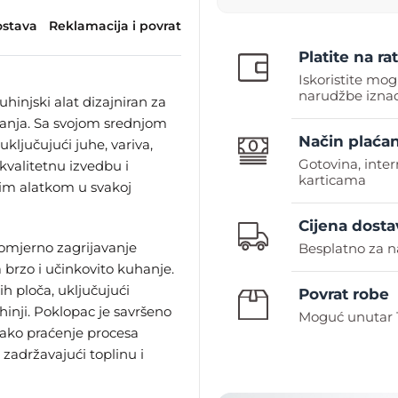
stava
Reklamacija i povrat
Platite na rat
Iskoristite mog
narudžbe iznad
hinjski alat dizajniran za
uhanja. Sa svojom srednjom
Način plaćan
uključujući juhe, variva,
Gotovina, inte
kvalitetnu izvedbu i
karticama
ivim alatkom u svakoj
Cijena dosta
nomjerno zagrijavanje
Besplatno za n
brzo i učinkovito kuhanje.
h ploča, uključujući
Povrat robe
hinji. Poklopac je savršeno
Moguć unutar 
ako praćenje procesa
zadržavajući toplinu i