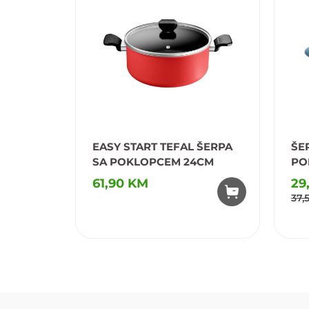
EASY START TEFAL ŠERPA
ŠE
SA POKLOPCEM 24CM
PO
PR
61,90 KM
29
37,
Dodaj u omiljene
D