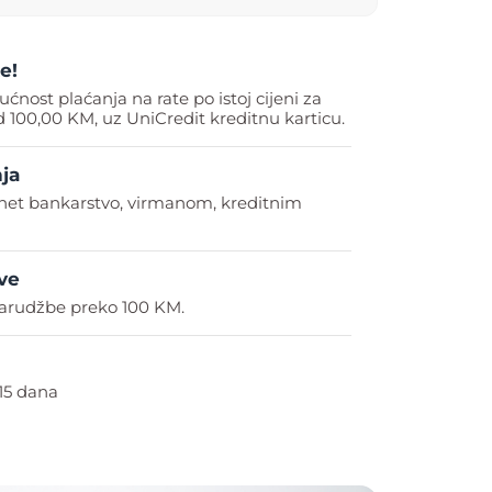
e!
ućnost plaćanja na rate po istoj cijeni za
 100,00 KM, uz UniCredit kreditnu karticu.
ja
rnet bankarstvo, virmanom, kreditnim
ve
arudžbe preko 100 KM.
15 dana