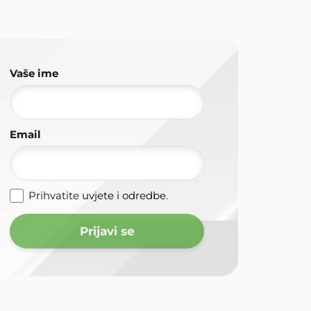
Vaše ime
Email
Prihvatite
uvjete i odredbe
.
Prijavi se