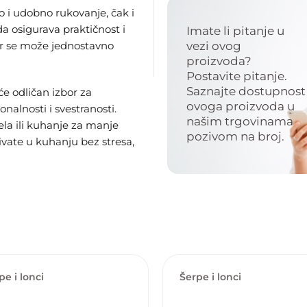
i udobno rukovanje, čak i
da osigurava praktičnost i
Imate li pitanje u
er se može jednostavno
vezi ovog
proizvoda?
Postavite pitanje.
Saznajte dostupnost
e odličan izbor za
ovoga proizvoda u
nalnosti i svestranosti.
našim trgovinama
ela ili kuhanje za manje
pozivom na broj.
ivate u kuhanju bez stresa,
pe i lonci
Šerpe i lonci