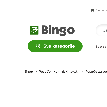
Onlin
Sve kategorije
račke
Kućni ljubimci
Školski i kancelarijski pribor
Sve za
Shop
Posuđe i kuhinjski tekstil
Posuđe za pe