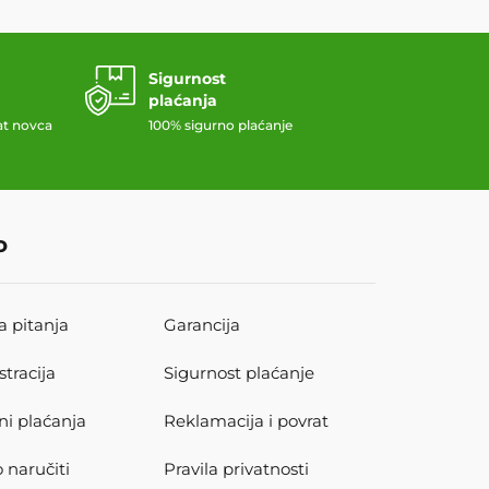
Sigurnost
plaćanja
at novca
100% sigurno plaćanje
o
a pitanja
Garancija
stracija
Sigurnost plaćanje
ni plaćanja
Reklamacija i povrat
 naručiti
Pravila privatnosti