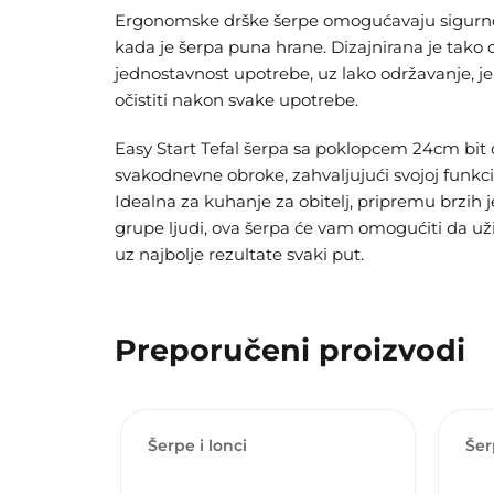
Ergonomske drške šerpe omogućavaju sigurno 
kada je šerpa puna hrane. Dizajnirana je tako 
jednostavnost upotrebe, uz lako održavanje, j
očistiti nakon svake upotrebe.
Easy Start Tefal šerpa sa poklopcem 24cm bit ć
svakodnevne obroke, zahvaljujući svojoj funkcio
Idealna za kuhanje za obitelj, pripremu brzih j
grupe ljudi, ova šerpa će vam omogućiti da už
uz najbolje rezultate svaki put.
Preporučeni proizvodi
Šerpe i lonci
Šer