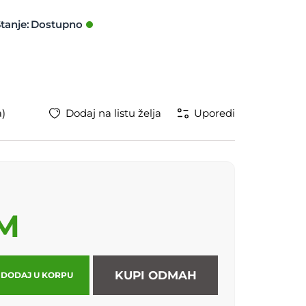
tanje:
a)
Dodaj na listu želja
Uporedi
KM
KUPI ODMAH
DODAJ U KORPU