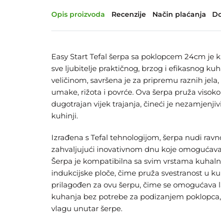
Opis proizvoda
Recenzije
Način plaćanja
Do
Easy Start Tefal šerpa sa poklopcem 24cm je ku
sve ljubitelje praktičnog, brzog i efikasnog k
veličinom, savršena je za pripremu raznih jela, 
umake, rižota i povrće. Ova šerpa pruža visoko
dugotrajan vijek trajanja, čineći je nezamjenj
kuhinji.
Izrađena s Tefal tehnologijom, šerpa nudi rav
zahvaljujući inovativnom dnu koje omogućava 
Šerpa je kompatibilna sa svim vrstama kuhalni
indukcijske ploče, čime pruža svestranost u ku
prilagođen za ovu šerpu, čime se omogućava l
kuhanja bez potrebe za podizanjem poklopca, 
vlagu unutar šerpe.